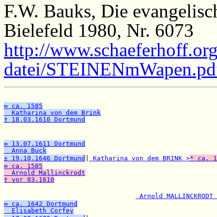
F.W. Bauks, Die evangelisch
Bielefeld 1980, Nr. 6073
http://www.schaeferhoff.org
datei/STEINENmWapen.pd
∞ ca. 1585
  Katharina von dem Brink
† 18.03.1610 Dortmund

                                                      
∞ 13.07.1611 Dortmund
  Anna Buck
± 19.10.1646 Dortmund
|
 Katharina von dem BRINK >
* ca. 1
∞ ca. 1585
  Arnold Mallinckrodt
† vor 03.1610

                                                      
 Arnold MALLINCKRODT 
∞ ca. 1642 Dortmund
  Elisabeth Corfey