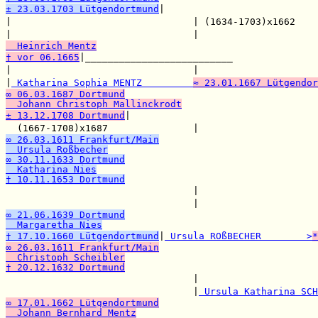
± 23.03.1703 Lütgendortmund
|                           
|                                | (1634-1703)x1662    
|                                |                     
  Heinrich Mentz
† vor 06.1665
|__________________________

|                                |                     
|
 Katharina Sophia MENTZ         
≈ 23.01.1667 Lütgendor
∞ 06.03.1687 Dortmund
  Johann Christoph Mallinckrodt
± 13.12.1708 Dortmund
|

  (1667-1708)x1687               |                     
∞ 26.03.1611 Frankfurt/Main
  Ursula Roßbecher
∞ 30.11.1633 Dortmund
  Katharina Nies
† 10.11.1653 Dortmund

                                 |                    
                                 |                     
∞ 21.06.1639 Dortmund
  Margaretha Nies
† 17.10.1660 Lütgendortmund
|
 Ursula ROßBECHER        >
*
∞ 26.03.1611 Frankfurt/Main
  Christoph Scheibler
† 20.12.1632 Dortmund

                                 |                    
                                 |
 Ursula Katharina SCH
∞ 17.01.1662 Lütgendortmund
  Johann Bernhard Mentz