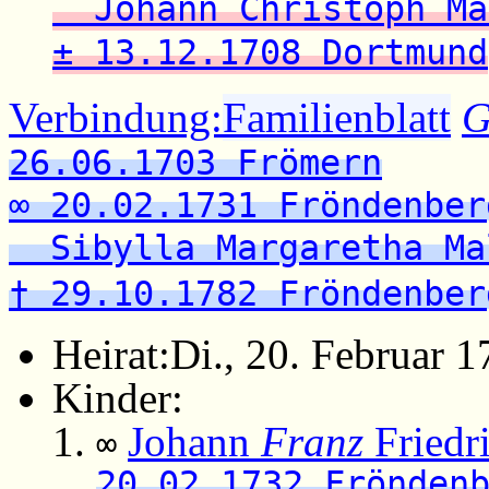
Johann Christoph Ma
± 13.12.1708 Dortmund
Verbindung:
Familienblatt
G
26.06.1703 Frömern
∞ 20.02.1731 Fröndenber
Sibylla Margaretha Ma
† 29.10.1782 Fröndenber
Heirat:
Di., 20. Februar 
Kinder:
Johann
Franz
Friedr
∞
20.02.1732 Frönden