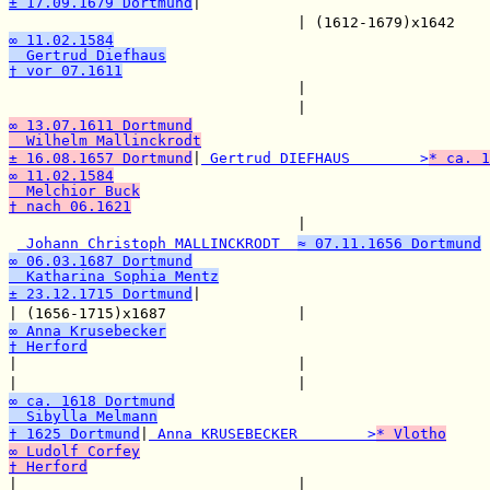
± 17.09.1679 Dortmund
|

                                 | (1612-1679)x1642    
∞ 11.02.1584
  Gertrud Diefhaus
† vor 07.1611

                                 |                    
                                 |                     
∞ 13.07.1611 Dortmund
  Wilhelm Mallinckrodt
± 16.08.1657 Dortmund
|
 Gertrud DIEFHAUS        >
* ca. 1
∞ 11.02.1584
  Melchior Buck
† nach 06.1621

                                 |                    
 Johann Christoph MALLINCKRODT  
≈ 07.11.1656 Dortmund
∞ 06.03.1687 Dortmund
  Katharina Sophia Mentz
± 23.12.1715 Dortmund
|

| (1656-1715)x1687               |                     
∞ Anna Krusebecker
† Herford

|                                |                    
|                                |                     
∞ ca. 1618 Dortmund
  Sibylla Melmann
† 1625 Dortmund
|
 Anna KRUSEBECKER        >
* Vlotho
∞ Ludolf Corfey
† Herford

|                                |                    