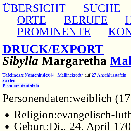
ÜBERSICHT
SUCHE
ORTE
BERUFE
PROMINENTE
KO
DRUCK/EXPORT
Sibylla
Margaretha
Mal
Tafelindex:
Namenindex
44 „Mallinckrodt“
auf
27 Anschlusstafeln
zu den
Prominententafeln
Personendaten:
weiblich (1
Religion:
evangelisch-lut
Geburt:
Di., 24. April 1