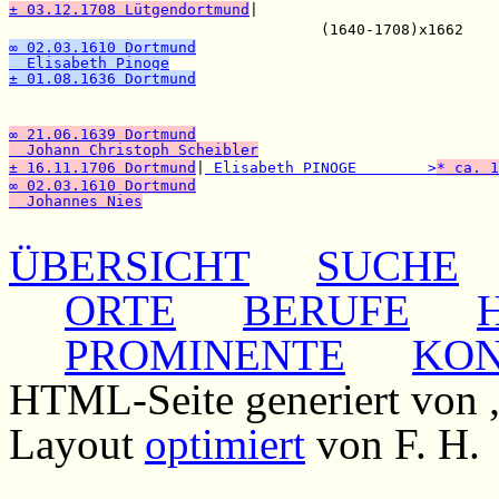
± 03.12.1708 Lütgendortmund
|

                                   (1640-1708)x1662    
∞ 02.03.1610 Dortmund
  Elisabeth Pinoge
± 01.08.1636 Dortmund

                                                      
                                                       
∞ 21.06.1639 Dortmund
  Johann Christoph Scheibler
± 16.11.1706 Dortmund
|
 Elisabeth PINOGE        >
* ca. 1
∞ 02.03.1610 Dortmund
  Johannes Nies
ÜBERSICHT
SUCHE
ORTE
BERUFE
PROMINENTE
KO
HTML-Seite generiert von
Layout
optimiert
von F. H.