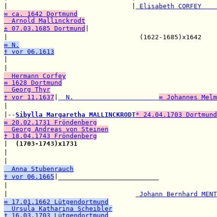
|                                |
 Elisabeth CORFEY    
∞ ca. 1642 Dortmund
  Arnold Mallinckrodt
± 07.03.1685 Dortmund
|

|                                  (1622-1685)x1642    
∞ N.
† vor 06.1613

|                                                     
|                                                      
  Hermann Corfey
∞ 1628 Dortmund
  Georg Thyr
† vor 11.1637
|
  N.                      
∞ Johannes Melm
|                                                      
|--
Sibylla Margaretha MALLINCKRODT
* 24.04.1703 Dortmund
∞ 20.02.1731 Fröndenberg
  Georg Andreas von Steinen
† 18.04.1743 Fröndenberg

|  
(1703-1743)x1731
                                    
|                                                      
|                                                      
  Anna Stubenrauch
† vor 06.1665
|__________________________

|                                                      
|                                 
 Johann Bernhard MENT
∞ 17.01.1662 Lütgendortmund
  Ursula Katharina Scheibler
† 16.03.1703 Lütgendortmund