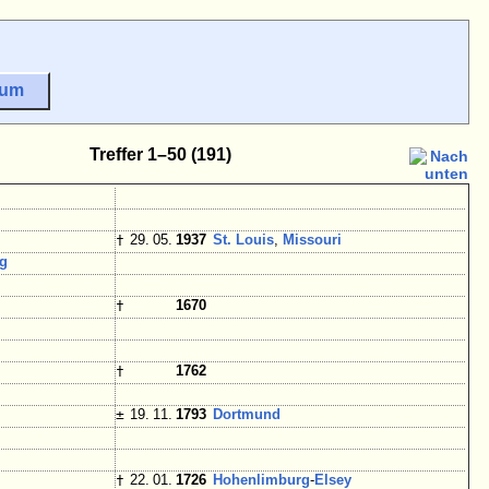
sum
Treffer 1–50 (191)
†
29. 05.
1937
St. Louis
,
Missouri
g
†
1670
†
1762
±
19. 11.
1793
Dortmund
†
22. 01.
1726
Hohenlimburg
-
Elsey