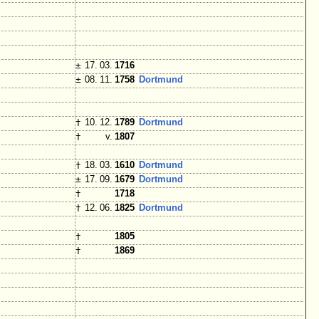
±
17. 03.
1716
±
08. 11.
1758
Dortmund
†
10. 12.
1789
Dortmund
†
v.
1807
†
18. 03.
1610
Dortmund
±
17. 09.
1679
Dortmund
†
1718
†
12. 06.
1825
Dortmund
†
1805
†
1869