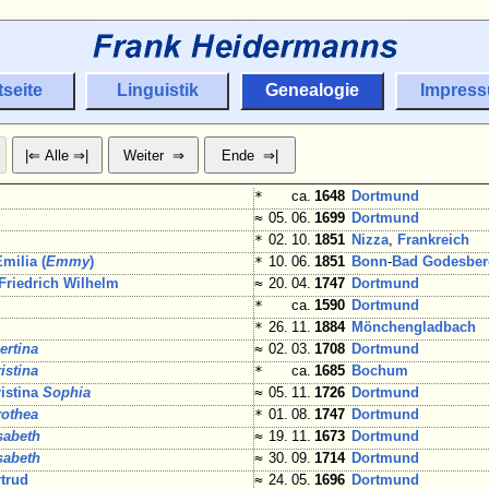
tseite
Linguistik
Genealogie
Impres
*
ca.
1648
Dortmund
≈
05. 06.
1699
Dortmund
*
02. 10.
1851
Nizza
,
Frankreich
milia (
Emmy
)
*
10. 06.
1851
Bonn
-
Bad Godesber
Friedrich Wilhelm
≈
20. 04.
1747
Dortmund
*
ca.
1590
Dortmund
*
26. 11.
1884
Mönchengladbach
ertina
≈
02. 03.
1708
Dortmund
istina
*
ca.
1685
Bochum
ristina
Sophia
≈
05. 11.
1726
Dortmund
rothea
*
01. 08.
1747
Dortmund
sabeth
≈
19. 11.
1673
Dortmund
sabeth
≈
30. 09.
1714
Dortmund
trud
≈
24. 05.
1696
Dortmund