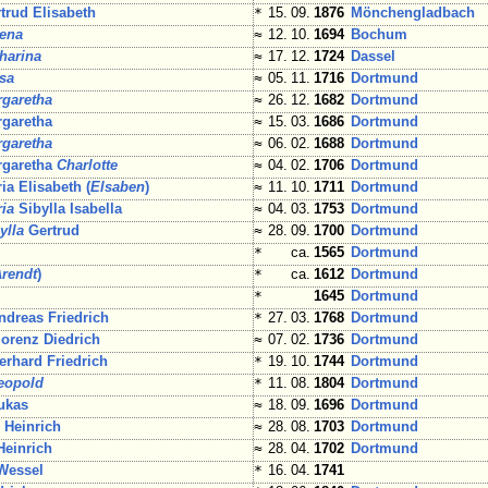
trud Elisabeth
*
15. 09.
1876
Mönchengladbach
lena
≈
12. 10.
1694
Bochum
harina
≈
17. 12.
1724
Dassel
sa
≈
05. 11.
1716
Dortmund
rgaretha
≈
26. 12.
1682
Dortmund
garetha
≈
15. 03.
1686
Dortmund
rgaretha
≈
06. 02.
1688
Dortmund
rgaretha
Charlotte
≈
04. 02.
1706
Dortmund
ia Elisabeth (
Elsaben
)
≈
11. 10.
1711
Dortmund
ia
Sibylla Isabella
≈
04. 03.
1753
Dortmund
ylla
Gertrud
≈
28. 09.
1700
Dortmund
*
ca.
1565
Dortmund
Arendt
)
*
ca.
1612
Dortmund
*
1645
Dortmund
dreas Friedrich
*
27. 03.
1768
Dortmund
orenz Diedrich
≈
07. 02.
1736
Dortmund
rhard Friedrich
*
19. 10.
1744
Dortmund
eopold
*
11. 08.
1804
Dortmund
ukas
≈
18. 09.
1696
Dortmund
d
Heinrich
≈
28. 08.
1703
Dortmund
einrich
≈
28. 04.
1702
Dortmund
Wessel
*
16. 04.
1741