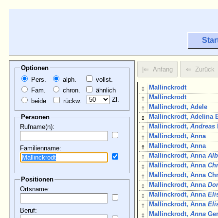
Star
Optionen
Pers.
alph.
vollst.
↕
Mallinckrodt
Fam.
chron.
ähnlich
↑
Mallinckrodt
Zl.
beide
rückw.
↑
Mallinckrodt, Adele
↕
Mallinckrodt, Adelina E
Personen
↑
Mallinckrodt,
Andreas
Rufname(n):
↑
Mallinckrodt, Anna
↑
Mallinckrodt, Anna
Familienname:
↑
Mallinckrodt, Anna
Alb
↕
Mallinckrodt, Anna
Chr
↑
Mallinckrodt, Anna Ch
Positionen
↕
Mallinckrodt, Anna
Do
Ortsname:
↕
Mallinckrodt, Anna
Eli
↑
Mallinckrodt, Anna
Eli
Beruf:
↕
Mallinckrodt,
Anna
Ger