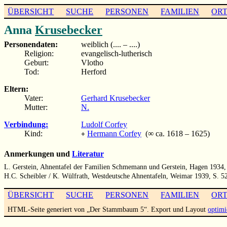
ÜBERSICHT
SUCHE
PERSONEN
FAMILIEN
OR
Anna
Krusebecker
Personendaten:
weiblich (.... – ....)
Religion:
evangelisch-lutherisch
Geburt:
Vlotho
Tod:
Herford
Eltern:
Vater:
Gerhard Krusebecker
Mutter:
N.
Verbindung:
Ludolf Corfey
Kind:
Hermann Corfey
(∞ ca. 1618 – 1625)
+
Anmerkungen und
Literatur
L. Gerstein, Ahnentafel der Familien Schmemann und Gerstein, Hagen 1934,
H.C. Scheibler / K. Wülfrath, Westdeutsche Ahnentafeln, Weimar 1939, S. 5
ÜBERSICHT
SUCHE
PERSONEN
FAMILIEN
OR
HTML-Seite generiert von „Der Stammbaum 5“. Export und Layout
optimi