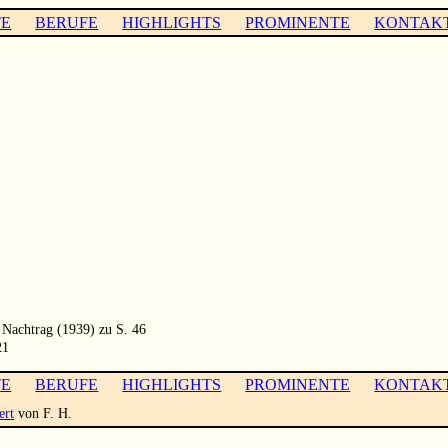
TE
BERUFE
HIGHLIGHTS
PROMINENTE
KONTAK
 Nachtrag (1939) zu S. 46
21
TE
BERUFE
HIGHLIGHTS
PROMINENTE
KONTAK
ert
von F. H.