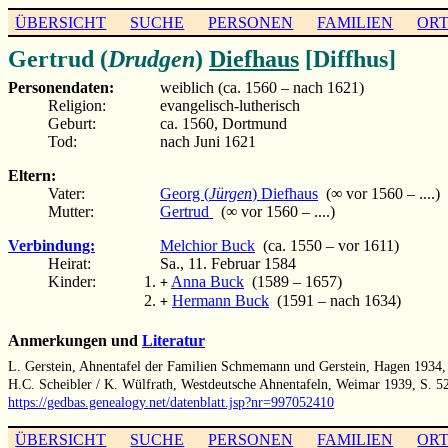
ÜBERSICHT
SUCHE
PERSONEN
FAMILIEN
OR
Gertrud (
Drudgen
)
Diefhaus
[Diffhus]
Personendaten:
weiblich (ca. 1560 – nach 1621)
Religion:
evangelisch-lutherisch
Geburt:
ca. 1560, Dortmund
Tod:
nach Juni 1621
Eltern:
Vater:
Georg (
Jürgen
) Diefhaus
(∞ vor 1560 – ....)
Mutter:
Gertrud
(∞ vor 1560 – ....)
Verbindung:
Melchior Buck
(ca. 1550 – vor 1611)
Heirat:
Sa., 11. Februar 1584
Kinder:
Anna Buck
(1589 – 1657)
+
Hermann Buck
(1591 – nach 1634)
+
Anmerkungen und
Literatur
L. Gerstein, Ahnentafel der Familien Schmemann und Gerstein, Hagen 1934,
H.C. Scheibler / K. Wülfrath, Westdeutsche Ahnentafeln, Weimar 1939, S. 5
https://gedbas.genealogy.net/datenblatt.jsp?nr=997052410
ÜBERSICHT
SUCHE
PERSONEN
FAMILIEN
OR