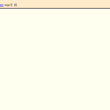
ert
von F. H.