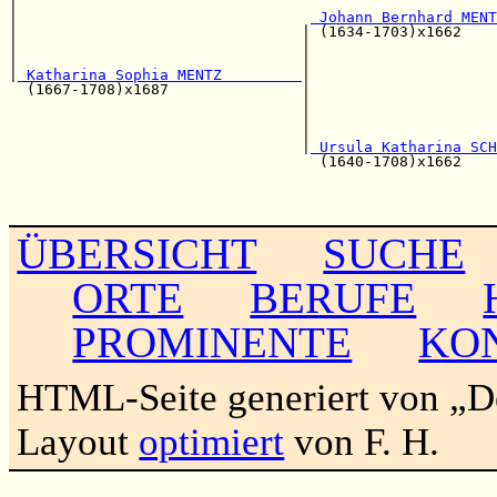
|                                                      
|                                 
 Johann Bernhard MENT
|                                | (1634-1703)x1662    
|                                |                     
|                                |                     
|
 Katharina Sophia MENTZ         
|

  (1667-1708)x1687               |                     
                                 |                     
                                 |                     
                                 |                     
                                 |
 Ursula Katharina SCH
                                   (1640-1708)x1662    
                                                       
                                                       
ÜBERSICHT
SUCHE
ORTE
BERUFE
PROMINENTE
KO
HTML-Seite generiert von „
Layout
optimiert
von F. H.