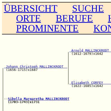
ÜBERSICHT
SUCHE
ORTE
BERUFE
PROMINENTE
KO
                                                       
                                                       
 Arnold MALLINCKRODT 
                                 | (1612-1679)x1642    
                                 |                     
                                 |                     
                                 |                     
 Johann Christoph MALLINCKRODT  
|

| (1656-1715)x1687               |                     
|                                |                     
|                                |                     
|                                |                     
|                                |
 Elisabeth CORFEY    
|                                  (1622-1685)x1642    
|                                                      
|                                                      
|                                                      
|--
Sibylla Margaretha MALLINCKRODT
|  
(1703-1743)x1731
                                    
|                                                      
|                                                      