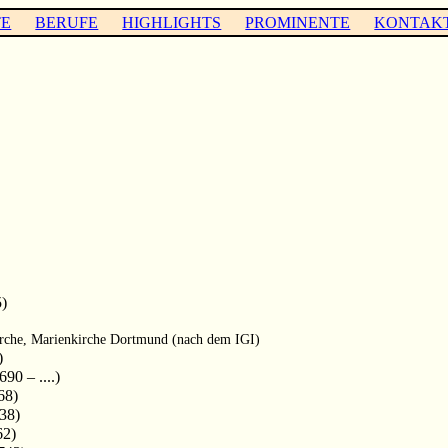
TE
BERUFE
HIGHLIGHTS
PROMINENTE
KONTAK
)
rche, Marienkirche Dortmund (nach dem IGI)
)
90 – ....)
68)
38)
62)