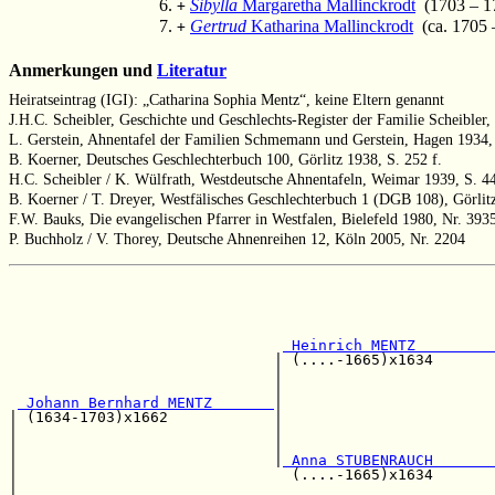
Sibylla
Margaretha Mallinckrodt
(1703 – 1
+
Gertrud
Katharina Mallinckrodt
(ca. 1705 – 
+
Anmerkungen und
Literatur
Heiratseintrag (IGI): „Catharina Sophia Mentz“, keine Eltern genannt
J.H.C. Scheibler, Geschichte und Geschlechts-Register der Familie Scheibler,
L. Gerstein, Ahnentafel der Familien Schmemann und Gerstein, Hagen 1934,
B. Koerner, Deutsches Geschlechterbuch 100, Görlitz 1938, S. 252 f.
H.C. Scheibler / K. Wülfrath, Westdeutsche Ahnentafeln, Weimar 1939, S. 4
B. Koerner / T. Dreyer, Westfälisches Geschlechterbuch 1 (DGB 108), Görlit
F.W. Bauks, Die evangelischen Pfarrer in Westfalen, Bielefeld 1980, Nr. 393
P. Buchholz / V. Thorey, Deutsche Ahnenreihen 12, Köln 2005, Nr. 2204
                                                       
                                                       
                                                       
                                                       
 Heinrich MENTZ         
                              | (....-1665)x1634       
                              |                        
                              |                        
 Johann Bernhard MENTZ       
|                        
| (1634-1703)x1662            |                        
|                             |                        
|                             |                        
|                             |
 Anna STUBENRAUCH       
|                               (....-1665)x1634       
|                                                      