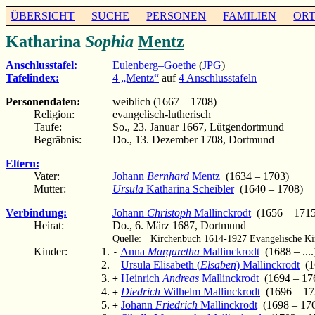
ÜBERSICHT
SUCHE
PERSONEN
FAMILIEN
OR
Katharina
Sophia
Mentz
Anschlusstafel:
Eulenberg–Goethe
(
JPG
)
Tafelindex:
4 „Mentz“
auf
4 Anschlusstafeln
Personendaten:
weiblich (1667 – 1708)
Religion:
evangelisch-lutherisch
Taufe:
So., 23. Januar 1667, Lütgendortmund
Begräbnis:
Do., 13. Dezember 1708, Dortmund
Eltern:
Vater:
Johann
Bernhard
Mentz
(1634 – 1703)
Mutter:
Ursula
Katharina Scheibler
(1640 – 1708)
Verbindung:
Johann
Christoph
Mallinckrodt
(1656 – 1715
Heirat:
Do., 6. März 1687, Dortmund
Quelle:
Kirchenbuch 1614-1927 Evangelische Ki
Kinder:
Anna
Margaretha
Mallinckrodt
(1688 – ....
-
Ursula Elisabeth (
Elsaben
) Mallinckrodt
(16
-
Heinrich
Andreas
Mallinckrodt
(1694 – 17
+
Diedrich
Wilhelm Mallinckrodt
(1696 – 17
+
Johann
Friedrich
Mallinckrodt
(1698 – 17
+