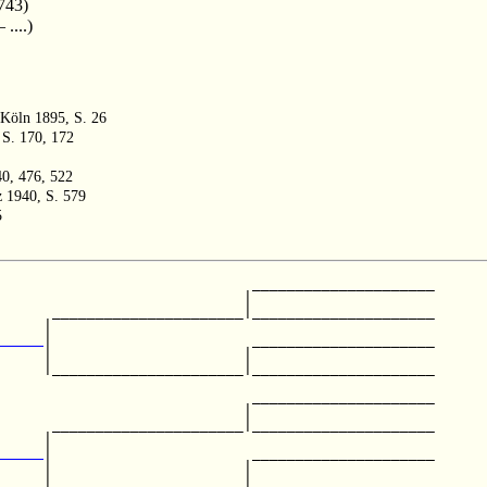
743)
....)
 Köln 1895, S. 26
 S. 170, 172
40, 476, 522
z 1940, S. 579
5
                             _____________________

                            |                     

      ______________________|_____________________

     |                                            

     
|                       _____________________

     |                      |                     

     |______________________|_____________________

                                                  

                             _____________________

                            |                     

      ______________________|_____________________

     |                                            

     
|                       _____________________

     |                      |                     

     |______________________|_____________________
