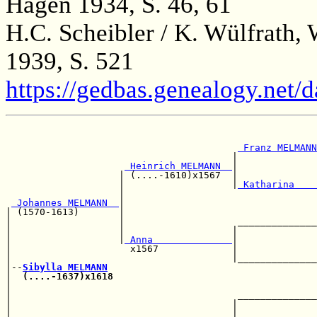
Hagen 1934, S. 46, 61
H.C. Scheibler / K. Wülfrath,
1939, S. 521
https://gedbas.genealogy.net/
                                                       
 Franz MELMANN
                                        |              
 Heinrich MELMANN  
|              
                    | (....-1610)x1567  |              
                    |                   |
 Katharina    
                    |                                  
 Johannes MELMANN  
|                                  
| (1570-1613)       |                                  
|                   |                    ______________
|                   |                   |              
|                   |
 Anna              
|              
|                     x1567             |              
|                                       |______________
|--
Sibylla MELMANN
|  
(....-1637)x1618
                                    
|                                                      
|                                        ______________
|                                       |              
|                    ___________________|              