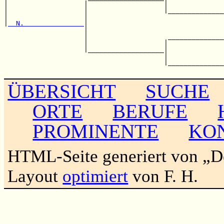
|                   |                   |              
|                   |                   |______________
|                   |                                  
|
  N.               
|                                  
                    |                                  
                    |                    ______________
                    |                   |              
                    |___________________|              
                                        |              
                                        |______________
ÜBERSICHT
SUCHE
ORTE
BERUFE
PROMINENTE
KO
HTML-Seite generiert von „
Layout
optimiert
von F. H.