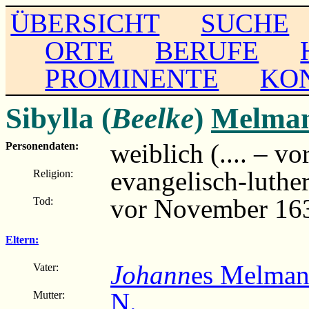
ÜBERSICHT
SUCHE
ORTE
BERUFE
PROMINENTE
KO
Sibylla (
Beelke
)
Melma
weiblich (.... – vo
Personendaten:
evangelisch-luthe
Religion:
vor November 16
Tod:
Eltern:
Johann
es Melma
Vater:
N.
Mutter: