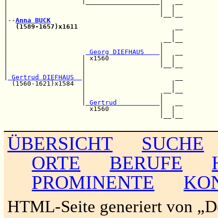
|                   |___________________|   __

|                                       |  |  

|                                       |__|__

|--
Anna BUCK
|  
(1589-1657)x1611
                         __

|                                          |  

|                                        __|__

|                                       |     

|                    
 Georg DIEFHAUS    
|   __

|                   | x1560             |  |  

|                   |                   |__|__

|                   |                         

|
 Gertrud DIEFHAUS  
|                       __

  (1560-1621)x1584  |                      |  

                    |                    __|__

                    |                   |     

                    |
 Gertrud           
|   __

                      x1560             |  |  

                                        |__|__

ÜBERSICHT
SUCHE
ORTE
BERUFE
PROMINENTE
KO
HTML-Seite generiert von „