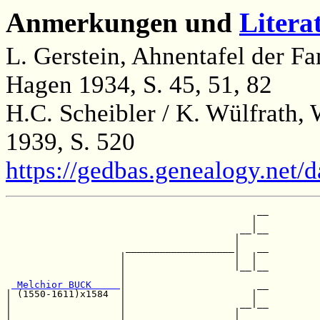
Anmerkungen und
Litera
L. Gerstein, Ahnentafel der 
Hagen 1934, S. 45, 51, 82
H.C. Scheibler / K. Wülfrath,
1939, S. 520
https://gedbas.genealogy.net/
                                            __

                                           |  

                                         __|__

                                        |     

                     ___________________|   __

                    |                   |  |  

                    |                   |__|__

                    |                         

 Melchior BUCK     
|                       __

| (1550-1611)x1584  |                      |  

|                   |                    __|__

|                   |                   |     
