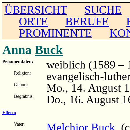
ÜBERSICHT
SUCHE
ORTE
BERUFE
PROMINENTE
KO
Anna
Buck
weiblich (1589 – 
Personendaten:
evangelisch-luthe
Religion:
Mo., 14. August 
Geburt:
Do., 16. August 
Begräbnis:
Eltern:
Melchior Buck
(c
Vater: