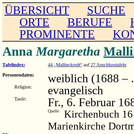
ÜBERSICHT
SUCHE
ORTE
BERUFE
PROMINENTE
KO
Anna
Margaretha
Malli
Tafelindex:
44 „Mallinckrodt“
auf
27 Anschlusstafeln
weiblich (1688 – ..
Personendaten:
evangelisch
Religion:
Fr., 6. Februar 1
Taufe:
Kirchenbuch 16
Quelle:
Marienkirche Dort