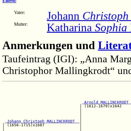
Eltern:
Johann
Christoph
Vater:
Katharina
Sophia
Mutter:
Anmerkungen und
Litera
Taufeintrag (IGI): „Anna Marg
Christophor Mallingkrodt“ un
                                                       
                                                       
 Arnold MALLINCKRODT 
                                 | (1612-1679)x1642    
                                 |                     
                                 |                     
                                 |                     
 Johann Christoph MALLINCKRODT  
|

| (1656-1715)x1687               |                     
|                                |                     