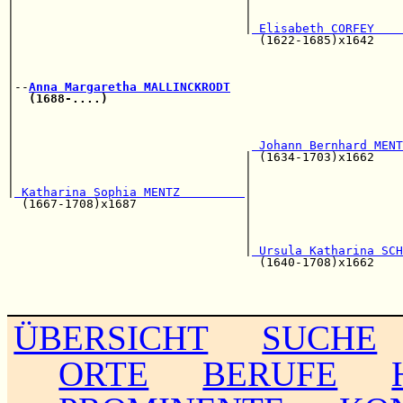
|                                |                     
|                                |                     
|                                |
 Elisabeth CORFEY    
|                                  (1622-1685)x1642    
|                                                      
|                                                      
|                                                      
|--
Anna Margaretha MALLINCKRODT
|  
(1688-....)
                                         
|                                                      
|                                                      
|                                                      
|                                 
 Johann Bernhard MENT
|                                | (1634-1703)x1662    
|                                |                     
|                                |                     
|
 Katharina Sophia MENTZ         
|

  (1667-1708)x1687               |                     
                                 |                     
                                 |                     
                                 |                     
                                 |
 Ursula Katharina SCH
                                   (1640-1708)x1662    
                                                       
                                                       
ÜBERSICHT
SUCHE
ORTE
BERUFE