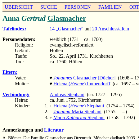
ÜBERSICHT
SUCHE
PERSONEN
FAMILIEN
OR
Anna
Gertrud
Glasmacher
Tafelindex:
14 „Glasmacher“
auf
20 Anschlusstafeln
Personendaten:
weiblich (1731 – ca. 1760)
Religion:
evangelisch-reformiert
Geburt:
Höllen
Taufe:
So., 22. April 1731, Kirchherten
Tod:
ca. 1760, Höllen
Eltern:
Vater:
Johann
es Glasmacher [Dücher]
(1698 – 17
♥
Mutter:
Helena (
Helene
) Immendorff
(ca. 1697 – v
♥
Verbindung:
Andreas Stephani
(ca. 1727 – 1795)
Heirat:
ca. Juni 1752, Kirchherten
Kinder:
Helena (
Helene
) Stephani
(1754 – 1794)
+
Johanna
Maria Stephani
(1755 – ....)
-
Maria
Katharina
Stephani
(1758 – 1792)
+
Anmerkungen und
Literatur
A. Blömer, Die Familie Glasmacher aus Otzenrath, Mönchengladbach 2003, 