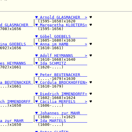
               
♥ Arnold GLASMACHER  >
 ♥

              | (1595-1650)x1620     

d GLASMACHER  
|
♥ Margaretha KLOETERS>
 ♥

708)x1656       (1595-1656)          

               
♥ Göbel GOEBELS       
              | (1605-1680)x1630     

ina GOEBELS   
|
♥ Anna im HAMB       >
 ♥

692)x1656       (1610-1661)          

               
♥ Adolf HEYMANNS     >
 ♥

              | (1610-1668)x1640     

es HEYMANNS   
|
♥ Ida SCHMITZ         
702)x1661       (1620-....)          

               
♥ Peter BEUTENACKER   
              | (....-1679)x1630     

a BEUTENACKER 
|
♥ Cordula BROCKHOFFEN>
 ♥

...)x1661       (1610-1679)          

♥ Diedrich IMMENDORFF>
 ♥

              | (1602-1668)x1624     

ch IMMENDORFF 
|
♥ Cäcilia MERFELS    >
 ♥

...)x1650       (1606-....)          

               
♥ Johannes zur MAHR   
              | (1600-....)x1625     

a zur MAHR    
|
♥ Ida MARTELS         
...)x1650       (1600-....)          
