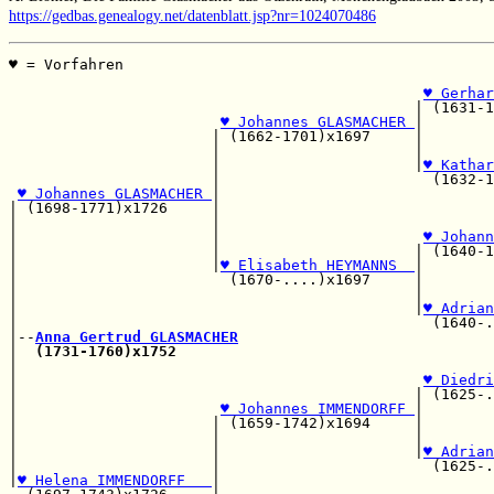
https://gedbas.genealogy.net/datenblatt.jsp?nr=1024070486
♥ = Vorfahren                                          
                                                       
♥ Gerhar
                                              | (1631-1
♥ Johannes GLASMACHER 
|

                       | (1662-1701)x1697     |        
                       |                      |        
                       |                      |
♥ Kathar
                       |                        (1632-1
♥ Johannes GLASMACHER 
|

| (1698-1771)x1726     |                               
|                      |                               
|                      |                       
♥ Johann
|                      |                      | (1640-1
|                      |
♥ Elisabeth HEYMANNS  
|

|                        (1670-....)x1697     |        
|                                             |        
|                                             |
♥ Adrian
|                                               (1640-.
|--
Anna Gertrud GLASMACHER
|  
(1731-1760)x1752
|                                                      
|                                              
♥ Diedri
|                                             | (1625-.
|                       
♥ Johannes IMMENDORFF 
|

|                      | (1659-1742)x1694     |        
|                      |                      |        
|                      |                      |
♥ Adrian
|                      |                        (1625-.
|
♥ Helena IMMENDORFF   
|
