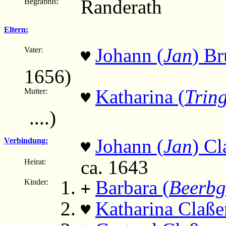
Randerath
Begräbnis:
Eltern:
Johann (
Jan
) B
Vater:
♥
1656)
Katharina (
Trin
Mutter:
♥
....)
Johann (
Jan
) Cl
Verbindung:
♥
ca. 1643
Heirat:
Barbara (
Beerbg
Kinder:
+
Katharina Claße
♥