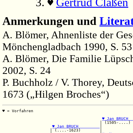
Gertrud Claßen
(
♥
Anmerkungen und
Litera
A. Blömer, Ahnenliste der Ge
Mönchengladbach 1990, S. 53
A. Blömer, Die Familie Lüpsc
2002, S. 24
P. Buchholz / V. Thorey, Deut
1673 („Hilgen Broches“)
♥ = Vorfahren                                          
                                                       
♥ Jan BRUCH  
                                         | (1505-....) 
♥ Jan BRUCH         
|             
                    | (....-1623)        |             