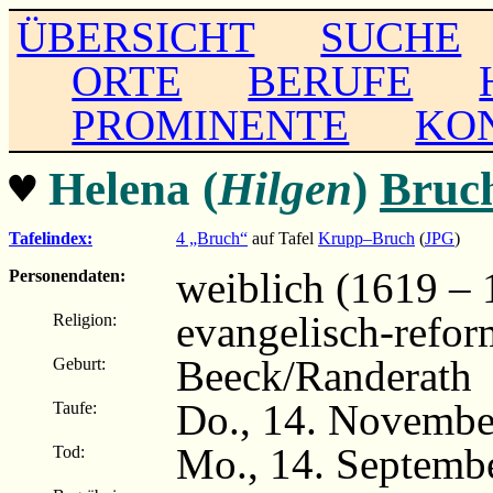
ÜBERSICHT
SUCHE
ORTE
BERUFE
PROMINENTE
KO
♥
Helena (
Hilgen
)
Bruc
Tafelindex:
4 „Bruch“
auf Tafel
Krupp–Bruch
(
JPG
)
weiblich (1619 – 
Personendaten:
evangelisch-refor
Religion:
Beeck/Randerath
Geburt:
Do., 14. Novembe
Taufe:
Mo., 14. Septemb
Tod: