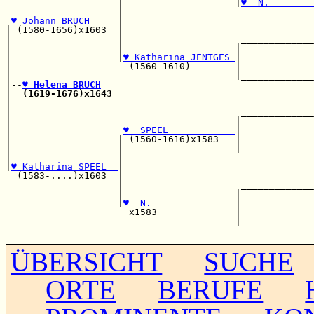
                    |                    |
♥  N.        
                    |                                  
♥ Johann BRUCH     
|                                  
| (1580-1656)x1603  |                                  
|                   |                     _____________
|                   |                    |             
|                   |
♥ Katharina JENTGES 
|             
|                     (1560-1610)        |             
|                                        |_____________
|--
♥ Helena BRUCH
|  
(1619-1676)x1643
                                    
|                                                      
|                                         _____________
|                                        |             
|                    
♥  SPEEL            
|             
|                   | (1560-1616)x1583   |             
|                   |                    |_____________
|                   |                                  
|
♥ Katharina SPEEL  
|                                  
  (1583-....)x1603  |                                  
                    |                     _____________
                    |                    |             
                    |
♥  N.               
|             
                      x1583              |             
                                         |_____________
ÜBERSICHT
SUCHE
ORTE
BERUFE