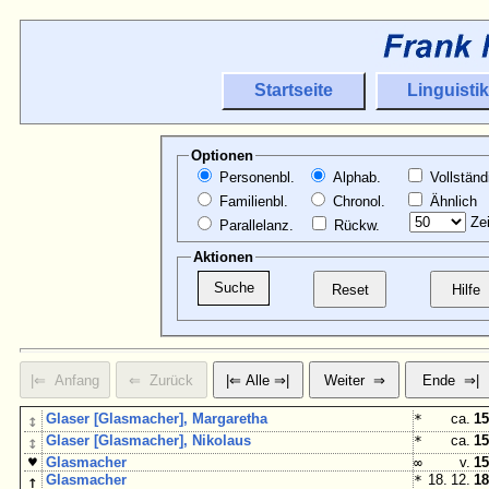
Startseite
Linguistik
Optionen
Personenbl.
Alphab.
Vollständ
Familienbl.
Chronol.
Ähnlich
Zei
Parallelanz.
Rückw.
Aktionen
↕
Glaser [Glasmacher], Margaretha
*
ca.
15
↕
Glaser [Glasmacher], Nikolaus
*
ca.
15
♥
Glasmacher
∞
v.
15
↑
Glasmacher
*
18. 12.
18