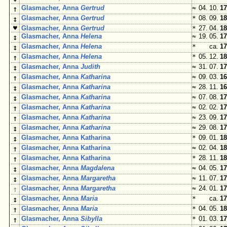
↑
Glasmacher, Anna
Gertrud
≈
04. 10.
17
↕
Glasmacher, Anna
Gertrud
*
08. 09.
18
♥
Glasmacher, Anna
Gertrud
*
27. 04.
18
↕
Glasmacher, Anna
Helena
≈
19. 05.
17
↕
Glasmacher, Anna
Helena
*
ca.
17
↑
Glasmacher, Anna
Helena
*
05. 12.
18
↕
Glasmacher, Anna
Judith
≈
31. 07.
17
↑
Glasmacher, Anna
Katharina
≈
09. 03.
16
↕
Glasmacher, Anna
Katharina
≈
28. 11.
16
↕
Glasmacher, Anna
Katharina
≈
07. 08.
17
↑
Glasmacher, Anna
Katharina
≈
02. 02.
17
↑
Glasmacher, Anna
Katharina
≈
23. 09.
17
↕
Glasmacher, Anna
Katharina
≈
29. 08.
17
↕
Glasmacher, Anna Katharina
*
09. 01.
18
↑
Glasmacher, Anna Katharina
≈
02. 04.
18
↑
Glasmacher, Anna Katharina
*
28. 11.
18
↕
Glasmacher, Anna
Magdalena
≈
04. 05.
17
↕
Glasmacher, Anna
Margaretha
≈
11. 07.
17
↑
Glasmacher, Anna
Margaretha
≈
24. 01.
17
↕
Glasmacher, Anna
Maria
*
ca.
17
↑
Glasmacher, Anna
Maria
*
04. 05.
18
↑
Glasmacher, Anna
Sibylla
*
01. 03.
17