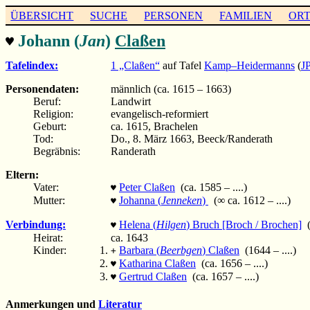
ÜBERSICHT
SUCHE
PERSONEN
FAMILIEN
OR
Johann (
Jan
)
Claßen
♥
Tafelindex:
1 „Claßen“
auf Tafel
Kamp–Heidermanns
(
J
Personendaten:
männlich (ca. 1615 – 1663)
Beruf:
Landwirt
Religion:
evangelisch-reformiert
Geburt:
ca. 1615, Brachelen
Tod:
Do., 8. März 1663, Beeck/Randerath
Begräbnis:
Randerath
Eltern:
Vater:
Peter Claßen
(ca. 1585 – ....)
♥
Mutter:
Johanna (
Jenneken
)
(∞ ca. 1612 – ....)
♥
Verbindung:
Helena (
Hilgen
) Bruch [Broch / Brochen]
(
♥
Heirat:
ca. 1643
Kinder:
Barbara (
Beerbgen
) Claßen
(1644 – ....)
+
Katharina Claßen
(ca. 1656 – ....)
♥
Gertrud Claßen
(ca. 1657 – ....)
♥
Anmerkungen und
Literatur