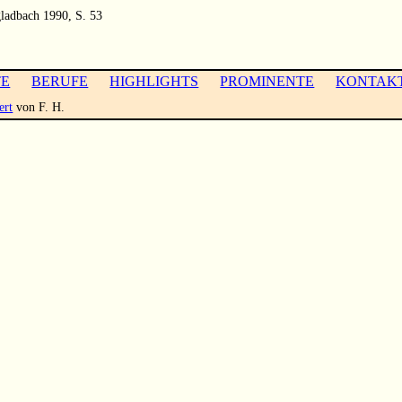
ladbach 1990, S. 53
TE
BERUFE
HIGHLIGHTS
PROMINENTE
KONTAK
ert
von F. H.