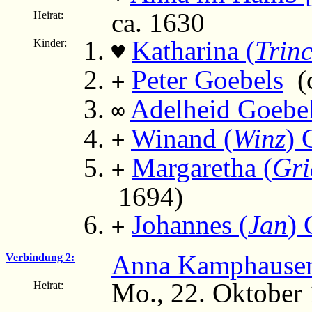
ca. 1630
Heirat:
Katharina (
Trin
Kinder:
♥
Peter Goebels
(c
+
Adelheid Goebe
∞
Winand (
Winz
) 
+
Margaretha (
Gri
+
1694)
Johannes (
Jan
) 
+
Anna Kamphausen
Verbindung 2:
Mo., 22. Oktober 
Heirat: