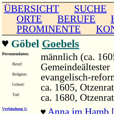
ÜBERSICHT
SUCHE
ORTE
BERUFE
PROMINENTE
KO
♥
Göbel
Goebels
männlich (ca. 160
Personendaten:
Gemeindeältester
Beruf:
evangelisch-refor
Religion:
ca. 1605, Otzenra
Geburt:
ca. 1680, Otzenra
Tod:
Anna im Hamb 
Verbindung 1:
♥