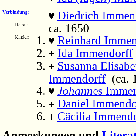
Diedrich Immendo
Verbindung:
♥
ca. 1650
Heirat:
Reinhard Immen
Kinder:
♥
Ida Immendorff
+
Susanna Elisabe
+
Immendorff
(ca. 
Johann
es Immen
♥
Daniel Immendo
+
Cäcilia Immendo
+
Anmerkungen und
Litera