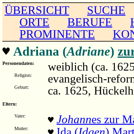
ÜBERSICHT
SUCHE
ORTE
BERUFE
PROMINENTE
KO
♥
Adriana (
Adriane
)
zu
weiblich (ca. 1625 
Personendaten:
evangelisch-refor
Religion:
ca. 1625, Hückel
Geburt:
Eltern:
Johann
es zur M
Vater:
♥
Ida (
Idgen
) Mart
Mutter:
♥