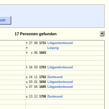
sum
17 Personen gefunden
†
27. 08.
1731
Lütgendortmund
†
Leipzig
†
v. 06.
1665
†
16. 03.
1703
Lütgendortmund
±
14. 11.
1762
Dortmund
±
03. 01.
1692
Lütgendortmund
±
07. 04.
1685
Lütgendortmund
±
13. 12.
1708
Dortmund