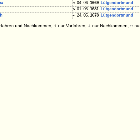
ha
≈
04. 06.
1669
Lütgendortmund
m
≈
01. 05.
1681
Lütgendortmund
th
≈
24. 05.
1678
Lütgendortmund
↑
↓
↔
rfahren und Nachkommen,
nur Vorfahren,
nur Nachkommen,
nur