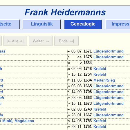
tseite
Linguistik
Genealogie
Impres
eas
≈
05. 07.
1671
Lütgendortmund
*
ca.
1675
Lütgendortmund
∞
v.
1634
ch
∞
02. 06.
1748
Krefeld
≈
15. 12.
1754
Krefeld
rd
*
11. 05.
1634
Merten/
Sieg
rd
≈
05. 03.
1665
Lütgendortmund
rd
*
14. 09.
1708
Lütgendortmund
oph
≈
28. 05.
1663
Lütgendortmund
h
≈
15. 11.
1673
Lütgendortmund
≈
02. 03.
1749
Krefeld
ia
≈
23. 01.
1667
Lütgendortmund
 / Mink], Magdalena
≈
14. 03.
1753
Krefeld
≈
28. 11.
1751
Krefeld