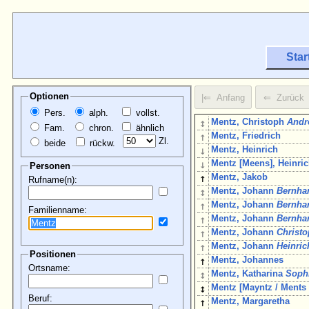
Star
Optionen
Pers.
alph.
vollst.
↕
Mentz, Christoph
Andr
Fam.
chron.
ähnlich
↑
Mentz, Friedrich
Zl.
beide
rückw.
↓
Mentz, Heinrich
↓
Mentz [Meens], Heinri
Personen
↑
Mentz, Jakob
Rufname(n):
↕
Mentz, Johann
Bernha
↑
Mentz, Johann
Bernha
Familienname:
↑
Mentz, Johann
Bernha
↑
Mentz, Johann
Christ
↑
Mentz, Johann
Heinric
Positionen
↑
Mentz, Johannes
Ortsname:
↕
Mentz, Katharina
Soph
↕
Mentz [Mayntz / Ments
Beruf:
↑
Mentz, Margaretha