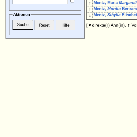
↑
Mentz, Maria
Margaret
↑
Mentz,
Mordio
Bertra
Aktionen
↕
Mentz,
Sibylla
Elisabe
↕
[
direkte(r) Ahn(in),
Vo
♥