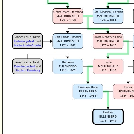
Christ. Marg. Dorothea
Joh. Diedrich Friedrich
MALLINCKRODT
MALLINCKRODT
1736 – 1798
1734 – 1814
Anschluss s. Tafeln
Joh. Friedr. Theodor
Judith Dorothea Fried.
Eulenberg–Mall.
und
MALLINCKRODT
MALLINCKRODT
1774 – 1822
1775 – 1847
Mallinckrodt–Goethe
Anschluss s. Tafeln
Hermann
Luisa
Eulenberg–Heid.
und
EULENBERG
MEININGHAUS
1814 – 1902
1813 – 1847
Fischer–Eulenberg
Hermann Hugo
Laura
EULENBERG
BORNEMA
1843 – 1913
1844 – 19
Herbert
EULENBERG
1876 – 1949