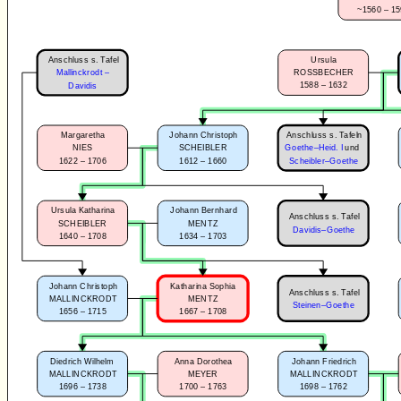
~1560 – 1
Anschluss s. Tafel
Ursula
Mallinckrodt –
ROSSBECHER
1588 – 1632
Davidis
Anschluss s. Tafeln
Margaretha
Johann Christoph
NIES
SCHEIBLER
Goethe–Heid. I
und
1622 – 1706
1612 – 1660
Scheibler–Goethe
Ursula Katharina
Johann Bernhard
Anschluss s. Tafel
SCHEIBLER
MENTZ
Davidis–Goethe
1640 – 1708
1634 – 1703
Johann Christoph
Katharina Sophia
Anschluss s. Tafel
MALLINCKRODT
MENTZ
Steinen–Goethe
1656 – 1715
1667 – 1708
Diedrich Wilhelm
Anna Dorothea
Johann Friedrich
MALLINCKRODT
MEYER
MALLINCKRODT
1696 – 1738
1700 – 1763
1698 – 1762