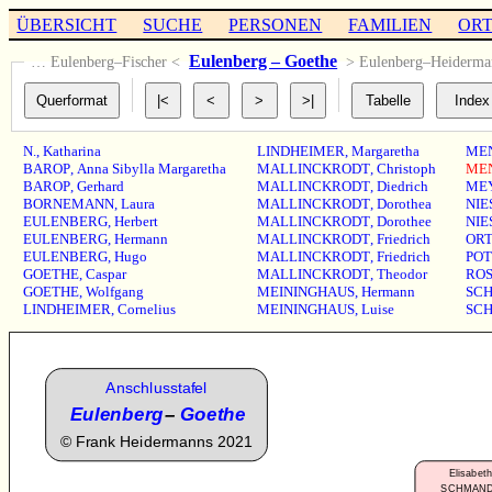
ÜBERSICHT
SUCHE
PERSONEN
FAMILIEN
OR
Eulenberg – Goethe
… Eulenberg–Fischer <
> Eulenberg–Heiderm
N.
,
Katharina
LINDHEIMER
,
Margaretha
ME
BAROP
,
Anna Sibylla Margaretha
MALLINCKRODT
,
Christoph
ME
BAROP
,
Gerhard
MALLINCKRODT
,
Diedrich
ME
BORNEMANN
,
Laura
MALLINCKRODT
,
Dorothea
NIE
EULENBERG
,
Herbert
MALLINCKRODT
,
Dorothee
NIE
EULENBERG
,
Hermann
MALLINCKRODT
,
Friedrich
OR
EULENBERG
,
Hugo
MALLINCKRODT
,
Friedrich
POT
GOETHE
,
Caspar
MALLINCKRODT
,
Theodor
RO
GOETHE
,
Wolfgang
MEININGHAUS
,
Hermann
SCH
LINDHEIMER
,
Cornelius
MEININGHAUS
,
Luise
SCH
Anschlusstafel
Eulenberg
–
Goethe
©
Frank Heidermanns 2021
Elisabeth
SCHMAN