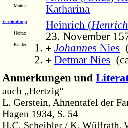
Katharina
Mutter:
Heinrich (
Henrich
Verbindung:
23. November 15
Heirat:
Johann
es Nies
(
Kinder:
+
Detmar Nies
(ca
+
Anmerkungen und
Litera
auch „Hertzig“
L. Gerstein, Ahnentafel der 
Hagen 1934, S. 54
H.C. Scheibler / K. Wülfrath,