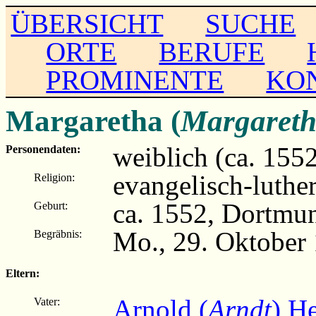
ÜBERSICHT
SUCHE
ORTE
BERUFE
PROMINENTE
KO
Margaretha (
Margareth
weiblich (ca. 155
Personendaten:
evangelisch-luthe
Religion:
ca. 1552, Dortmu
Geburt:
Mo., 29. Oktober
Begräbnis:
Eltern:
Arnold (
Arndt
) H
Vater: