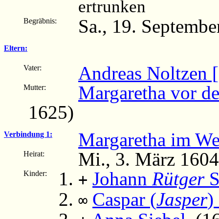
ertrunken
Sa., 19. Septembe
Begräbnis:
Eltern:
Andreas Noltzen [
Vater:
Margaretha vor d
Mutter:
1625)
Margaretha im We
Verbindung 1:
Mi., 3. März 1604
Heirat:
Johann
Rütger
S
Kinder:
+
Caspar (
Jasper
)
∞