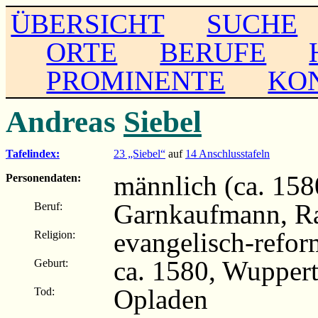
ÜBERSICHT
SUCHE
ORTE
BERUFE
PROMINENTE
KO
Andreas
Siebel
Tafelindex:
23 „Siebel“
auf
14 Anschlusstafeln
männlich (ca. 158
Personendaten:
Garnkaufmann, Ra
Beruf:
evangelisch-refor
Religion:
ca. 1580, Wuppert
Geburt:
Opladen
Tod: