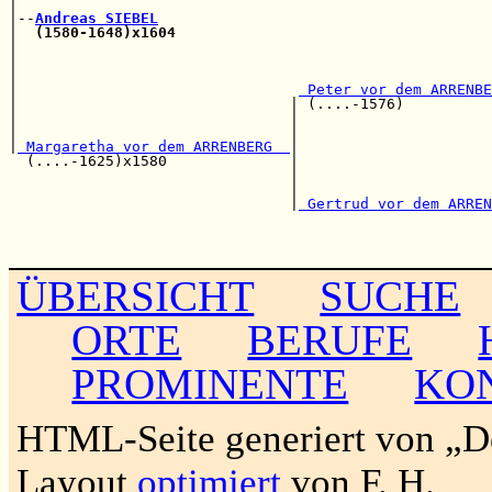
|                                                      
|--
Andreas SIEBEL
|  
(1580-1648)x1604
                                    
|                                                      
|                                                      
|                                                      
|                                
 Peter vor dem ARRENBE
|                               | (....-1576)          
|                               |                      
|                               |                      
|
 Margaretha vor dem ARRENBERG  
|                      
  (....-1625)x1580              |                      
                                |                      
                                |                      
                                |
 Gertrud vor dem ARREN
                                                       
                                                       
ÜBERSICHT
SUCHE
ORTE
BERUFE
PROMINENTE
KO
HTML-Seite generiert von „
Layout
optimiert
von F. H.