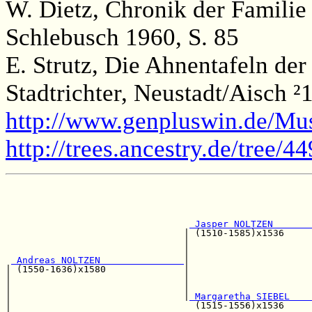
W. Dietz, Chronik der Famili
Schlebusch 1960, S. 85
E. Strutz, Die Ahnentafeln der
Stadtrichter, Neustadt/Aisch ²1
http://www.genpluswin.de/Mus
http://trees.ancestry.de/tree
                                                       
                                                       
                                                       
                                                       
 Jasper NOLTZEN       
                                | (1510-1585)x1536     
                                |                      
                                |                      
 Andreas NOLTZEN               
|                      
| (1550-1636)x1580              |                      
|                               |                      
|                               |                      
|                               |
 Margaretha SIEBEL    
|                                 (1515-1556)x1536     