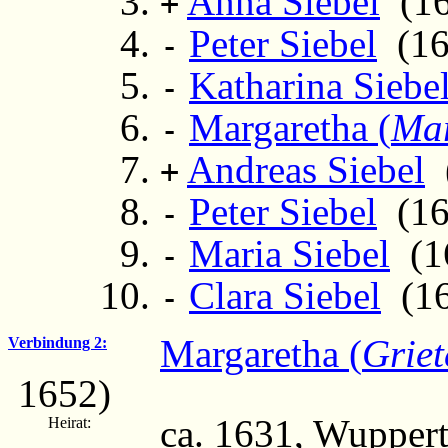
Anna Siebel
(16
+
Peter Siebel
(16
-
Katharina Siebe
-
Margaretha (
Mar
-
Andreas Siebel
(
+
Peter Siebel
(16
-
Maria Siebel
(16
-
Clara Siebel
(162
-
Margaretha (
Griet
Verbindung 2:
1652)
ca. 1631, Wuppert
Heirat: