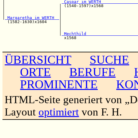
|                       
 Caspar im WERTH               
|                      | (1540-1597)x1568              
|                      |                               
|                      |                               
|
 Margaretha im WERTH  
|                               
  (1582-1630)x1604     |                               
                       |                               
                       |                               
                       |
 Mechthild                     
                         x1568                         
                                                       
ÜBERSICHT
SUCHE
ORTE
BERUFE
PROMINENTE
KO
HTML-Seite generiert von „
Layout
optimiert
von F. H.