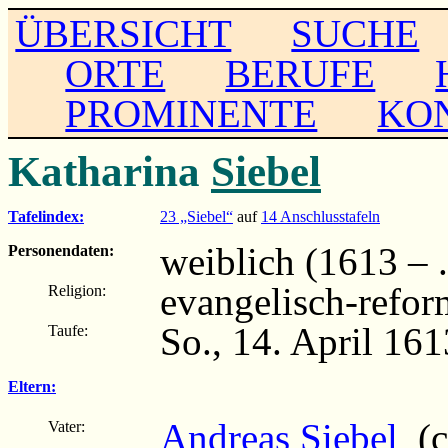
ÜBERSICHT
SUCHE
ORTE
BERUFE
PROMINENTE
KO
Katharina
Siebel
Tafelindex:
23 „Siebel“
auf
14 Anschlusstafeln
weiblich (1613 – ..
Personendaten:
evangelisch-refor
Religion:
So., 14. April 16
Taufe:
Eltern:
Andreas Siebel
(c
Vater: