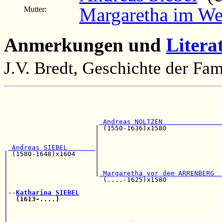
Margaretha im We
Mutter:
Anmerkungen und
Litera
J.V. Bredt, Geschichte der Fam
                                                       
                                                       
                                                       
 Andreas NOLTZEN               
                       | (1550-1636)x1580              
                       |                               
                       |                               
 Andreas SIEBEL       
|                               
| (1580-1648)x1604     |                               
|                      |                               
|                      |                               
|                      |
 Margaretha vor dem ARRENBERG  
|                        (....-1625)x1580              
|                                                      
|--
Katharina SIEBEL
|  
(1613-....)
                                         
|                                                      
|                                                      
|                                                      