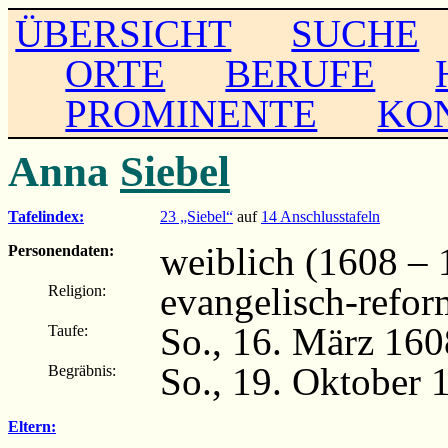
ÜBERSICHT
SUCHE
ORTE
BERUFE
PROMINENTE
KO
Anna
Siebel
Tafelindex:
23 „Siebel“
auf
14 Anschlusstafeln
weiblich (1608 – 
Personendaten:
evangelisch-refor
Religion:
So., 16. März 160
Taufe:
So., 19. Oktober 
Begräbnis:
Eltern: