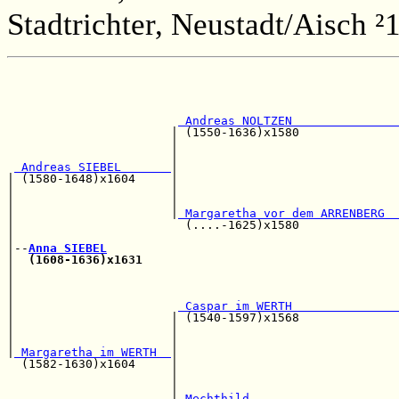
Stadtrichter, Neustadt/Aisch ²
                                                       
                                                       
                                                       
 Andreas NOLTZEN               
                       | (1550-1636)x1580              
                       |                               
                       |                               
 Andreas SIEBEL       
|                               
| (1580-1648)x1604     |                               
|                      |                               
|                      |                               
|                      |
 Margaretha vor dem ARRENBERG  
|                        (....-1625)x1580              
|                                                      
|--
Anna SIEBEL
|  
(1608-1636)x1631
                                    
|                                                      
|                                                      
|                                                      
|                       
 Caspar im WERTH               
|                      | (1540-1597)x1568              
|                      |                               
|                      |                               
|
 Margaretha im WERTH  
|                               
  (1582-1630)x1604     |                               
                       |                               
                       |                               
                       |
 Mechthild                     