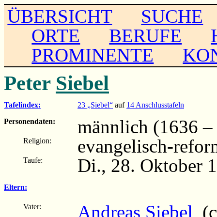
ÜBERSICHT
SUCHE
ORTE
BERUFE
PROMINENTE
KO
Peter
Siebel
Tafelindex:
23 „Siebel“
auf
14 Anschlusstafeln
männlich (1636 – .
Personendaten:
evangelisch-refor
Religion:
Di., 28. Oktober 
Taufe:
Eltern:
Andreas Siebel
(c
Vater: