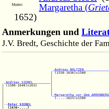
Margaretha (
Griet
Mutter:
1652)
Anmerkungen und
Litera
J.V. Bredt, Geschichte der Fam
                                                       
                                                       
                                                       
 Andreas NOLTZEN             
                         | (1550-1636)x1580            
                         |                             
                         |                             
 Andreas SIEBEL         
|                             
| (1580-1648)x1631       |                             
|                        |                             
|                        |                             
|                        |
 Margaretha vor dem ARRENBERG
|                          (....-1625)x1580            
|                                                      
|--
Peter SIEBEL
|  
(1636-....)
                                         