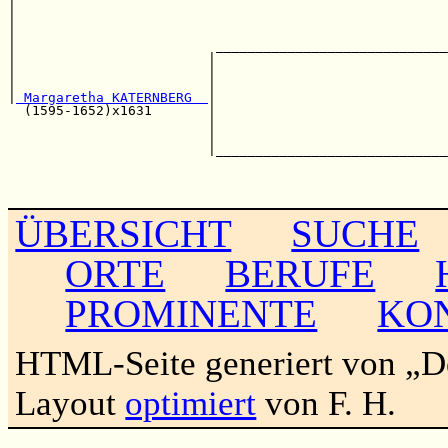
|                                                      
|                                                      
|                                                      
|                         _____________________________
|                        |                             
|                        |                             
|                        |                             
|
 Margaretha KATERNBERG  
|                             
  (1595-1652)x1631       |                             
                         |                             
                         |                             
                         |_____________________________
                                                       
                                                       
ÜBERSICHT
SUCHE
ORTE
BERUFE
PROMINENTE
KO
HTML-Seite generiert von „
Layout
optimiert
von F. H.