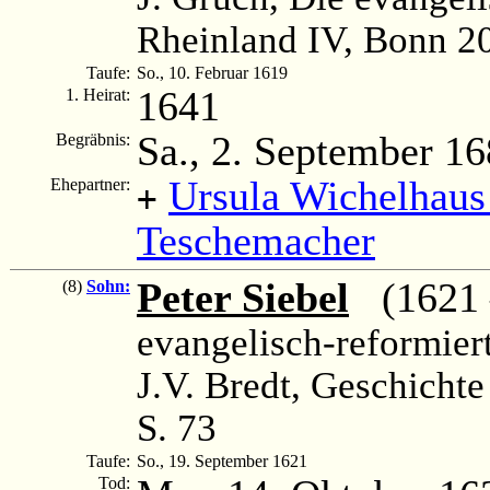
Rheinland IV, Bonn 2
Taufe:
So., 10. Februar 1619
1641
1. Heirat:
Sa., 2. September 1
Begräbnis:
Ursula Wichelhaus
Ehepartner:
+
Teschemacher
Peter Siebel
(1621 
(8)
Sohn:
evangelisch-reformier
J.V. Bredt, Geschichte
S. 73
Taufe:
So., 19. September 1621
Tod: