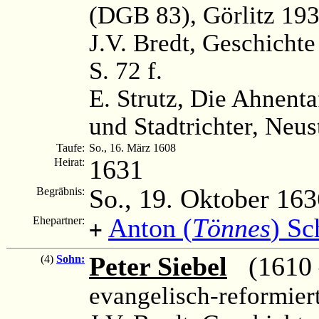
(DGB 83), Görlitz 193
J.V. Bredt, Geschichte
S. 72 f.
E. Strutz, Die Ahnenta
und Stadtrichter, Neus
Taufe:
So., 16. März 1608
1631
Heirat:
So., 19. Oktober 163
Begräbnis:
Anton (
Tönnes
) Sc
Ehepartner:
+
Peter Siebel
(1610 
(4)
Sohn:
evangelisch-reformier