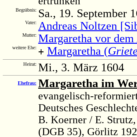
ertrunken
Sa., 19. September 
Begräbnis:
Andreas Noltzen [Si
Vater:
Margaretha vor dem
Mutter:
Margaretha (
Griet
weitere Ehe:
+
Mi., 3. März 1604
Heirat:
Margaretha im We
Ehefrau:
evangelisch-reformier
Deutsches Geschlechte
B. Koerner / E. Strutz
(DGB 35), Görlitz 192