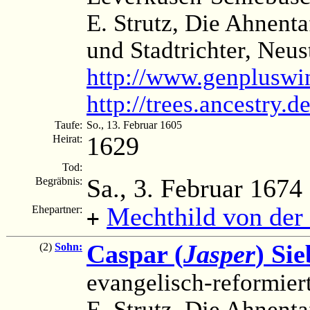
E. Strutz, Die Ahnenta
und Stadtrichter, Neus
http://www.genpluswi
http://trees.ancestry
Taufe:
So., 13. Februar 1605
1629
Heirat:
Tod:
Sa., 3. Februar 1674
Begräbnis:
Mechthild von der
Ehepartner:
+
Caspar (
Jasper
) Sie
(2)
Sohn:
evangelisch-reformier
E. Strutz, Die Ahnenta