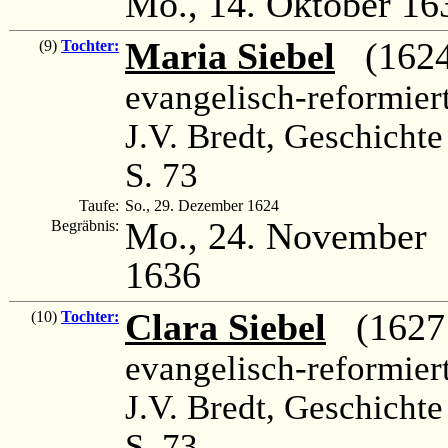
Mo., 14. Oktober 16
Maria Siebel
(1624
(9)
Tochter:
evangelisch-reformier
J.V. Bredt, Geschichte
S. 73
Taufe:
So., 29. Dezember 1624
Mo., 24. November
Begräbnis:
1636
Clara Siebel
(1627 –
(10)
Tochter:
evangelisch-reformier
J.V. Bredt, Geschichte
S. 73