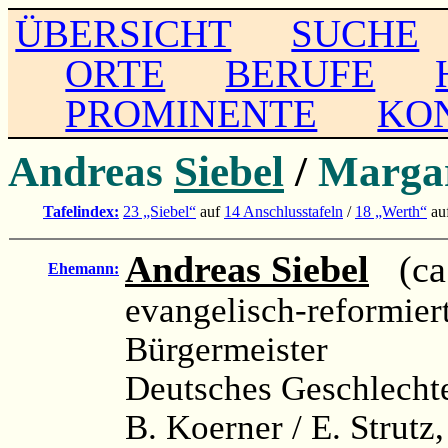
ÜBERSICHT
SUCHE
ORTE
BERUFE
PROMINENTE
KO
Andreas
Siebel
/
Marga
Tafelindex:
23 „Siebel“
auf
14 Anschlusstafeln
/
18 „Werth“
au
Andreas Siebel
(ca.
Ehemann:
evangelisch-reformier
Bürgermeister
Deutsches Geschlechte
B. Koerner / E. Strutz