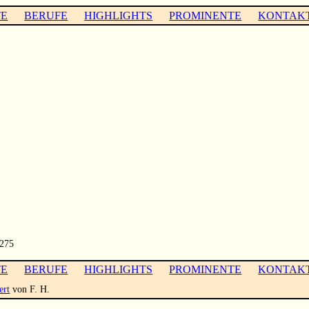
TE
BERUFE
HIGHLIGHTS
PROMINENTE
KONTAK
 275
TE
BERUFE
HIGHLIGHTS
PROMINENTE
KONTAK
ert
von F. H.