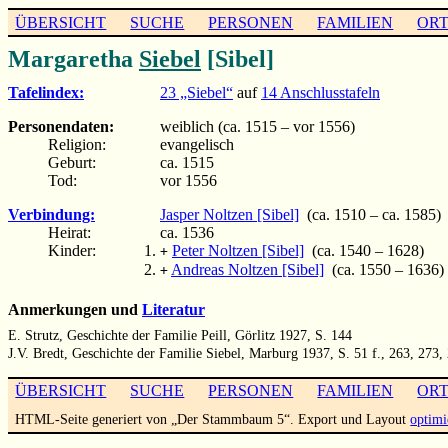
ÜBERSICHT
SUCHE
PERSONEN
FAMILIEN
OR
Margaretha
Siebel
[Sibel]
Tafelindex:
23 „Siebel“
auf
14 Anschlusstafeln
Personendaten:
weiblich (ca. 1515 – vor 1556)
Religion:
evangelisch
Geburt:
ca. 1515
Tod:
vor 1556
Verbindung:
Jasper Noltzen [Sibel]
(ca. 1510 – ca. 1585)
Heirat:
ca. 1536
Kinder:
Peter Noltzen [Sibel]
(ca. 1540 – 1628)
+
Andreas Noltzen [Sibel]
(ca. 1550 – 1636)
+
Anmerkungen und
Literatur
E. Strutz, Geschichte der Familie Peill, Görlitz 1927, S. 144
J.V. Bredt, Geschichte der Familie Siebel, Marburg 1937, S. 51 f., 263, 273,
ÜBERSICHT
SUCHE
PERSONEN
FAMILIEN
OR
HTML-Seite generiert von „Der Stammbaum 5“. Export und Layout
optimi