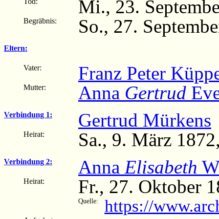
Mi., 23. Septembe
Tod:
So., 27. Septembe
Begräbnis:
Eltern:
Franz Peter Küppe
Vater:
Anna
Gertrud
Ever
Mutter:
Gertrud Mürkens
Verbindung 1:
Sa., 9. März 1872
Heirat:
Anna
Elisabeth
We
Verbindung 2:
Fr., 27. Oktober 
Heirat:
https://www.ar
Quelle: