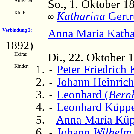
So., 1. Oktober 1
Aufgebot:
Katharina
Gertr
Kind:
∞
Anna Maria Kath
Verbindung 3:
1892)
Di., 22. Oktober 
Heirat:
Peter Friedrich
Kinder:
-
Johann Heinric
-
Leonhard (
Bern
-
Leonhard Küppe
-
Anna Maria Küp
-
Johann
Wilhelm
-