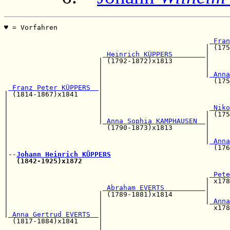
♥ = Vorfahren                                          
                                                       
 Fran
                                                 | (175
 Heinrich KÜPPERS        
|

                       | (1792-1872)x1813        |     
                       |                         |     
                       |                         |
 Anna
                       |                           (175
 Franz Peter KÜPPERS  
|

| (1814-1867)x1841     |                               
|                      |                               
|                      |                          
 Niko
|                      |                         | (175
|                      |
 Anna Sophia KAMPHAUSEN  
|

|                        (1790-1873)x1813        |     
|                                                |     
|                                                |
 Anna
|                                                  (176
|--
Johann Heinrich KÜPPERS
|  
(1842-1925)x1872
                                    
|                                                      
|                                                 
 Pete
|                                                | x178
|                       
 Abraham EVERTS          
|     
|                      | (1789-1881)x1814        |     
|                      |                         |
 Anna
|                      |                           x178
|
 Anna Gertrud EVERTS  
|

  (1817-1884)x1841     |                               
                       |                               