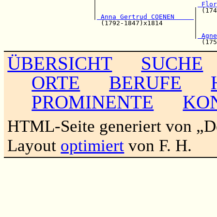
                       |                          
 Flor
                       |                         | (174
                       |
 Anna Gertrud COENEN     
|

                         (1792-1847)x1814        |     
                                                 |     
                                                 |
 Agne
ÜBERSICHT
SUCHE
ORTE
BERUFE
PROMINENTE
KO
HTML-Seite generiert von „
Layout
optimiert
von F. H.