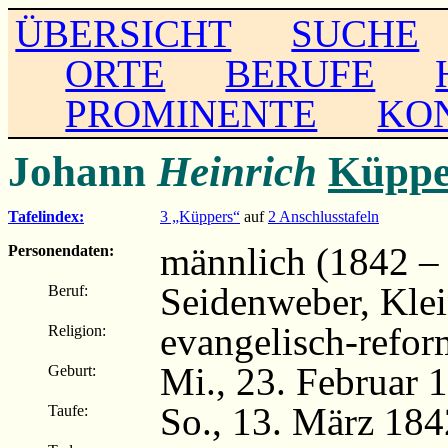
ÜBERSICHT
SUCHE
ORTE
BERUFE
PROMINENTE
KO
Johann
Heinrich
Küppe
Tafelindex:
3 „Küppers“
auf
2 Anschlusstafeln
männlich (1842 –
Personendaten:
Seidenweber, Kle
Beruf:
evangelisch-refor
Religion:
Mi., 23. Februar 
Geburt:
So., 13. März 184
Taufe: