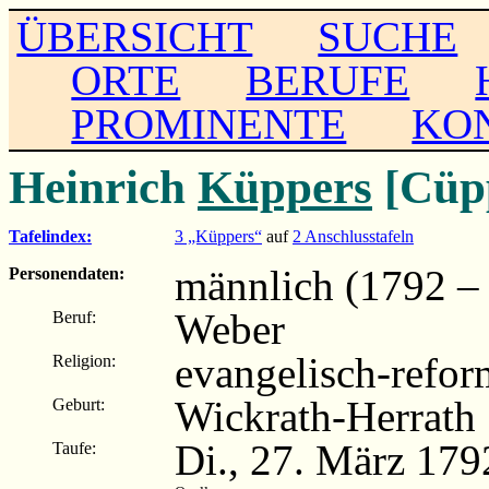
ÜBERSICHT
SUCHE
ORTE
BERUFE
PROMINENTE
KO
Heinrich
Küppers
[Cüp
Tafelindex:
3 „Küppers“
auf
2 Anschlusstafeln
männlich (1792 –
Personendaten:
Weber
Beruf:
evangelisch-refor
Religion:
Wickrath-Herrath
Geburt:
Di., 27. März 179
Taufe: