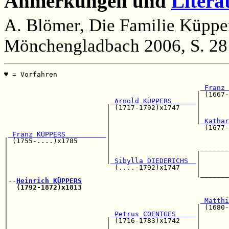
Anmerkungen und
Litera
A. Blömer, Die Familie Küppe
Mönchengladbach 2006, S. 28
♥ = Vorfahren                                          
                                                       
 Franz 
                                               | (1667-
 Arnold KÜPPERS      
|

                         | (1717-1792)x1747    |       
                         |                     |       
                         |                     |
 Kathar
                         |                       (1677-
 Franz KÜPPERS          
|                             
| (1755-....)x1785       |                             
|                        |                      _______
|                        |                     |       
|                        |
 Sibylla DIEDERICHS  
|       
|                          (....-1792)x1747    |       
|                                              |_______
|--
Heinrich KÜPPERS
|  
(1792-1872)x1813
|                                                      
|                                               
 Matthi
|                                              | (1680-
|                         
 Petrus COENTGES     
|

|                        | (1716-1783)x1742    |       
|                        |                     |       