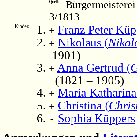
Bürgermeisterei
Quelle:
3/1813
Franz Peter Küp
Kinder:
+
Nikolaus (
Nikol
+
1901)
Anna Gertrud (
G
+
(1821 – 1905)
Maria Katharin
+
Christina (
Chris
+
Sophia Küppers
-