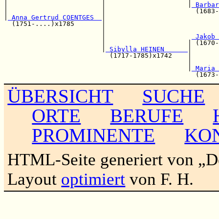
|                        |                     |
 Barbar
|                        |                       (1683-
|
 Anna Gertrud COENTGES  
|

  (1751-....)x1785       |                             
                         |                             
                         |                      
 Jakob 
                         |                     | (1670-
                         |
 Sibylla HEINEN      
|

                           (1717-1785)x1742    |       
                                               |       
                                               |
 Maria 
ÜBERSICHT
SUCHE
ORTE
BERUFE
PROMINENTE
KO
HTML-Seite generiert von „
Layout
optimiert
von F. H.