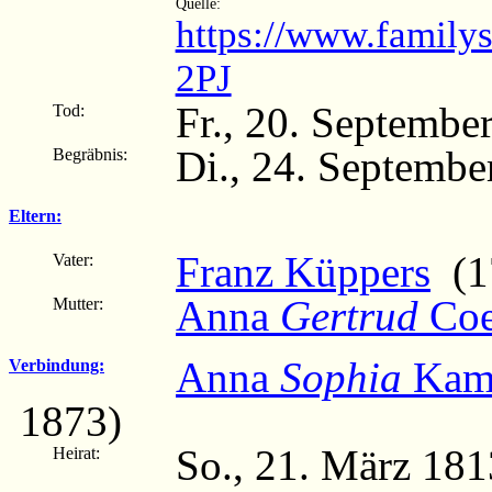
Quelle:
https://www.family
2PJ
Fr., 20. Septembe
Tod:
Di., 24. Septembe
Begräbnis:
Eltern:
Franz Küppers
(17
Vater:
Anna
Gertrud
Coe
Mutter:
Anna
Sophia
Kamp
Verbindung:
1873)
So., 21. März 181
Heirat: