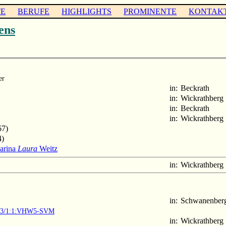
TE
BERUFE
HIGHLIGHTS
PROMINENTE
KONTAK
ens
er
in:
Beckrath
in:
Wickrathberg
in:
Beckrath
in:
Wickrathberg
67)
4)
arina
Laura
Weitz
in:
Wickrathberg
in:
Schwanenber
1903/1:1:VHW5-SVM
in:
Wickrathberg