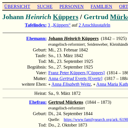
ÜBERSICHT
SUCHE
PERSONEN
FAMILIEN
OR
Johann
Heinrich
Küppers
/
Gertrud
Mürk
Tafelindex:
3 „Küppers“
auf
2 Anschlusstafeln
Ehemann:
Johann
Heinrich
Küppers
(1842 – 1925)
evangelisch-reformiert; Seidenweber, Kleinhändl
Geburt:
Mi., 23. Februar 1842
Taufe:
So., 13. März 1842
Tod:
Mi., 23. September 1925
Begräbnis:
So., 27. September 1925
Vater:
Franz Peter Küppers [Cüppers]
(1814 – 18
Mutter:
Anna
Gertrud
Everts [Evertz]
(1817 – 188
weitere Ehen:
Anna
Elisabeth
Weitz
,
Anna Maria Kath
+
+
Heirat:
Sa., 9. März 1872
Ehefrau:
Gertrud Mürkens
(1844 – 1873)
evangelisch-reformiert
Geburt:
Di., 24. September 1844
Quelle:
https://www.familysearch.org/ark:/6
Tod:
Do., 2. Oktober 1873