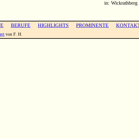
in:
Wickrathberg
TE
BERUFE
HIGHLIGHTS
PROMINENTE
KONTAK
ert
von F. H.