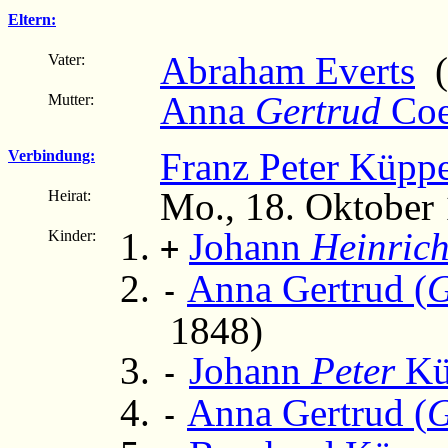
Eltern:
Abraham Everts
(
Vater:
Anna
Gertrud
Coe
Mutter:
Franz Peter Küppe
Verbindung:
Mo., 18. Oktober
Heirat:
Johann
Heinric
Kinder:
+
Anna Gertrud (
G
-
1848)
Johann
Peter
Kü
-
Anna Gertrud (
G
-