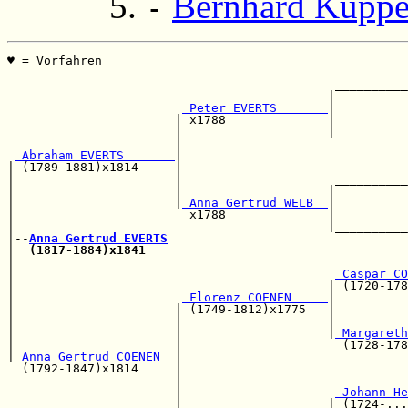
Bernhard Küppe
-
♥ = Vorfahren                                          
                                                       
                                             __________
                                            |          
 Peter EVERTS       
|          
                       | x1788              |          
                       |                    |__________
                       |                               
 Abraham EVERTS       
|                               
| (1789-1881)x1814     |                               
|                      |                     __________
|                      |                    |          
|                      |
 Anna Gertrud WELB  
|          
|                        x1788              |          
|                                           |__________
|--
Anna Gertrud EVERTS
|  
(1817-1884)x1841
|                                                      
|                                            
 Caspar CO
|                                           | (1720-178
|                       
 Florenz COENEN     
|

|                      | (1749-1812)x1775   |          
|                      |                    |          
|                      |                    |
 Margareth
|                      |                      (1728-178
|
 Anna Gertrud COENEN  
|

  (1792-1847)x1814     |                               
                       |                               
                       |                     
 Johann He
                       |                    | (1724-...