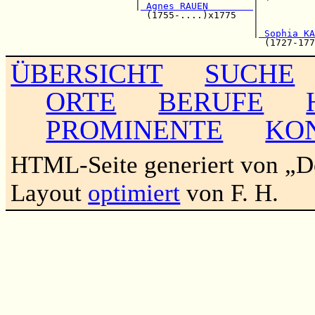
                       |
 Agnes RAUEN        
|

                         (1755-....)x1775   |          
                                            |          
                                            |
 Sophia KA
ÜBERSICHT
SUCHE
ORTE
BERUFE
PROMINENTE
KO
HTML-Seite generiert von „
Layout
optimiert
von F. H.