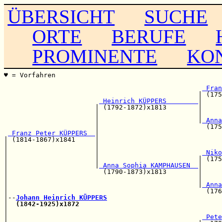
ÜBERSICHT
SUCHE
ORTE
BERUFE
PROMINENTE
KO
♥ = Vorfahren                                          
                                                       
 Fran
                                                 | (175
 Heinrich KÜPPERS        
|

                       | (1792-1872)x1813        |     
                       |                         |     
                       |                         |
 Anna
                       |                           (175
 Franz Peter KÜPPERS  
|

| (1814-1867)x1841     |                               
|                      |                               
|                      |                          
 Niko
|                      |                         | (175
|                      |
 Anna Sophia KAMPHAUSEN  
|

|                        (1790-1873)x1813        |     
|                                                |     
|                                                |
 Anna
|                                                  (176
|--
Johann Heinrich KÜPPERS
|  
(1842-1925)x1872
                                    
|                                                      
|                                                 
 Pete