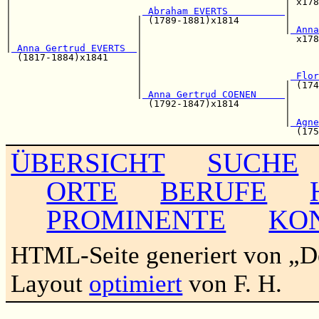
|                                                | x178
|                       
 Abraham EVERTS          
|     
|                      | (1789-1881)x1814        |     
|                      |                         |
 Anna
|                      |                           x178
|
 Anna Gertrud EVERTS  
|

  (1817-1884)x1841     |                               
                       |                               
                       |                          
 Flor
                       |                         | (174
                       |
 Anna Gertrud COENEN     
|

                         (1792-1847)x1814        |     
                                                 |     
                                                 |
 Agne
ÜBERSICHT
SUCHE
ORTE
BERUFE
PROMINENTE
KO
HTML-Seite generiert von „
Layout
optimiert
von F. H.