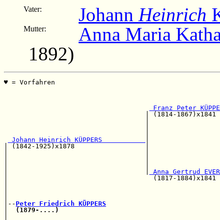
Johann
Heinrich
K
Vater:
Anna Maria Kath
Mutter:
1892)
♥ = Vorfahren                                          
                                                       
                                                       
 Franz Peter KÜPPE
                                    | (1814-1867)x1841 
                                    |                  
                                    |                  
                                    |                  
 Johann Heinrich KÜPPERS           
|

| (1842-1925)x1878                  |                  
|                                   |                  
|                                   |                  
|                                   |                  
|                                   |
 Anna Gertrud EVER
|                                     (1817-1884)x1841 
|                                                      
|                                                      
|                                                      
|--
Peter Friedrich KÜPPERS
|  
(1879-....)
                                         
|                                                      