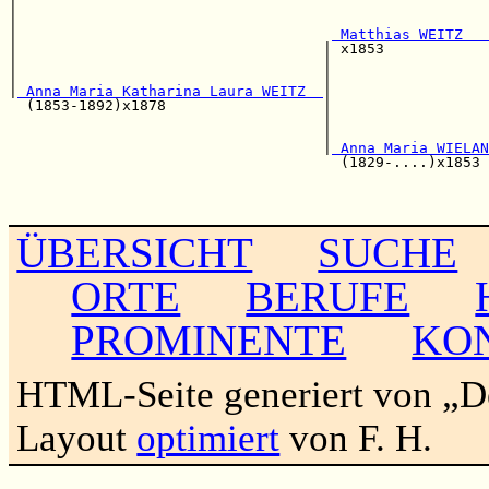
|                                                      
|                                                      
|                                    
 Matthias WEITZ   
|                                   | x1853            
|                                   |                  
|                                   |                  
|
 Anna Maria Katharina Laura WEITZ  
|                  
  (1853-1892)x1878                  |                  
                                    |                  
                                    |                  
                                    |
 Anna Maria WIELAN
                                      (1829-....)x1853 
                                                       
                                                       
ÜBERSICHT
SUCHE
ORTE
BERUFE
PROMINENTE
KO
HTML-Seite generiert von „
Layout
optimiert
von F. H.