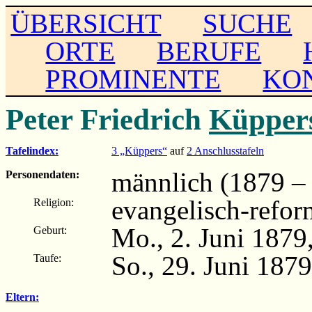
ÜBERSICHT
SUCHE
ORTE
BERUFE
PROMINENTE
KO
Peter Friedrich
Küpper
Tafelindex:
3 „Küppers“
auf
2 Anschlusstafeln
männlich (1879 – .
Personendaten:
evangelisch-refor
Religion:
Mo., 2. Juni 1879
Geburt:
So., 29. Juni 187
Taufe:
Eltern: