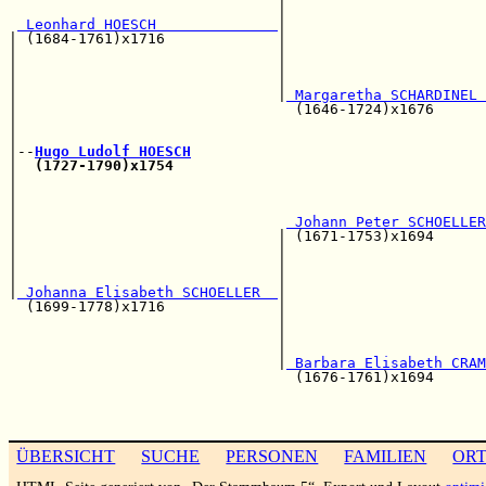
                               |                       
 Leonhard HOESCH              
|

| (1684-1761)x1716             |                       
|                              |                       
|                              |                       
|                              |                       
|                              |
 Margaretha SCHARDINEL 
|                                (1646-1724)x1676      
|                                                      
|                                                      
|--
Hugo Ludolf HOESCH
|  
(1727-1790)x1754
|                                                      
|                                                      
|                                                      
|                               
 Johann Peter SCHOELLER
|                              | (1671-1753)x1694      
|                              |                       
|                              |                       
|                              |                       
|
 Johanna Elisabeth SCHOELLER  
|

  (1699-1778)x1716             |                       
                               |                       
                               |                       
                               |                       
                               |
 Barbara Elisabeth CRAM
                                 (1676-1761)x1694      
                                                       
                                                       
ÜBERSICHT
SUCHE
PERSONEN
FAMILIEN
OR