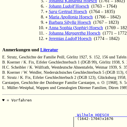
Johanna Katharina Hoesch
(1761 – 1802)
-
Johann
Ludolf
Hoesch
(1763 – 1764)
-
Sara
Gertrud Hoesch
(1764 – 1835)
+
Maria
Apollonia
Hoesch
(1766 – 1842)
+
Barbara
Sibylla
Hoesch
(1767 – 1823)
+
Anna Sophia (
Sophie
) Hoesch
(1769 – 182
+
Johanna
Margaretha
Hoesch
(1771 – 1772
-
Jeremias
Ludolf
Hoesch
(1774 – 1842)
+
Anmerkungen und
Literatur
E. Strutz, Geschichte der Familie Peill, Görlitz 1927, S. 152, 156 und Tafeln
B. Koerner / K. Fix, Eifeler Geschlechterbuch 1 (DGB 99), Görlitz 1938, S.
H.C. Scheibler / K. Wülfrath, Westdeutsche Ahnentafeln, Weimar 1939, S. 3
B. Koerner / W. Weidler, Niedersächsisches Geschlechterbuch 5 (DGB 113), G
E. Strutz / K. Fix, Eifeler Geschlechterbuch 2 (DGB 123), Glücksburg 1958,
Carstanjen, Geschichte der Duisburger Familie Carstanjen, o. O. [1968], S. 5
L. Müller-Westphal, Wappen und Genealogien Dürener Familien, Düren 1989
♥ = Vorfahren                                          
                                                       
                                                       
 Wilhelm HOESCH        
                               | (1642-1704)x1676      
                               |                       
                               |                       