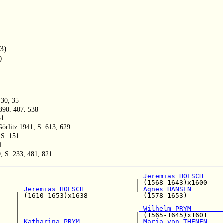
3)
)
 30, 35
 390, 407, 538
51
örlitz 1941, S. 613, 629
 S. 151
4
, S. 233, 481, 821
                                   
 Jeremias HOESCH     
                                  | (1568-1643)x1600    
 Jeremias HOESCH             
|
 Agnes HANSEN        
    | (1610-1653)x1638              (1578-1653)         
    
|

    |                              
 Wilhelm PRYM        
    |                             | (1565-1645)x1601    
    |
 Katharina PRYM              
|
 Maria von THENEN    