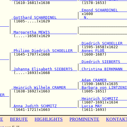
      (1610-1681)x1638              (1578-1653)         
                                   
 Emond SCHARDINEL    
                                  | x1600               
     
 Gotthard SCHARDINEL         
|
  N.                 
    | (1605-....)x1629                                  
    
|                              _____________________
    |                             |                     
    |
 Margaretha MEWIS            
|_____________________
      (....-1650)x1629                                  
 Diedrich SCHOELLER  
                                  | (1595-1658)x1622    
     
 Philipp Diedrich SCHOELLER  
|
 Agnes FLOß          
    | (1645-1707)x1668              (1600-1687)         
    
|

    |                              
 Diedrich SIEBERTS   
    |                             |                     
    |
 Johanna Elisabeth SIEBERTS  
|
 Christina BIRKMANN  
      (....-1693)x1668                                  
                                   
 Adam CRAMER         
                                  | (1590-1665)x1635    
     
 Heinrich Wilhelm CRAMER     
|
 Barbara von LINTZENI
    | (1638-1692)x1663              (1605-1651)         
ER  
|

    |                              
 Heinrich SCHMITZ    
    |                             | (1607-1691)x1634    
    |
 Anna Judith SCHMITZ         
|
 Lucia MAY           
TE
BERUFE
HIGHLIGHTS
PROMINENTE
KONTAK