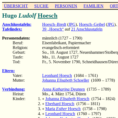
ÜBERSICHT
SUCHE
PERSONEN
FAMILIEN
OR
Hugo
Ludolf
Hoesch
Anschlusstafeln:
Hoesch–Bredt
(
JPG
),
Hoesch–Geibel
(
JPG
),
Tafelindex:
39 „Hoesch“
auf
21 Anschlusstafeln
Personendaten:
männlich (1727 – 1790)
Beruf:
Eisenfabrikant, Papiermacher
Religion:
evangelisch-reformiert
Geburt:
So., 10. August 1727, Neuenhammer/Stolber
Taufe:
Mo., 11. August 1727
Tod:
Fr., 5. November 1790, Schneidhausen/Düre
Eltern:
Vater:
Leonhard Hoesch
(1684 – 1761)
Mutter:
Johanna
Elisabeth
Schoeller
(1699 – 1778)
Verbindung:
Anna
Katharina
Deutgen
(1735 – 1789)
Heirat:
Mo., 4. März 1754, Düren
Kinder:
Johanna
Elisabeth
Hoesch
(1754 – 1824)
+
Eberhard Hoesch
(1756 – 1811)
+
Maria
Esther
Hoesch
(1758 – 1798)
+
Leonhard Hoesch
(1760 – 1797)
+