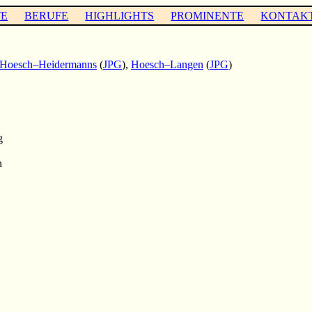
TE
BERUFE
HIGHLIGHTS
PROMINENTE
KONTAK
Hoesch–Heidermanns
(
JPG
),
Hoesch–Langen
(
JPG
)
g
n