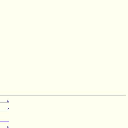
   >
    

   >
    

    
    

   >