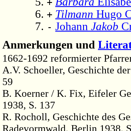
Barbara
Elisabe
+
Tilmann
Hugo C
+
Johann
Jakob
Cr
-
Anmerkungen und
Litera
1662-1692 reformierter Pfarre
A.V. Schoeller, Geschichte der
59
B. Koerner / K. Fix, Eifeler 
1938, S. 137
R. Rocholl, Geschichte des Ge
Radevormwald, Berlin 1938, S