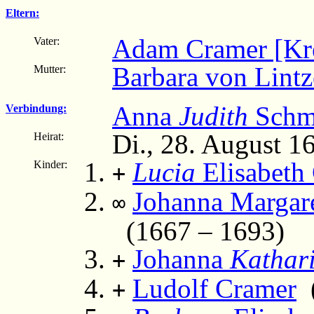
Eltern:
Adam Cramer [Kr
Vater:
Barbara von Lintz
Mutter:
Anna
Judith
Schm
Verbindung:
Di., 28. August 1
Heirat:
Lucia
Elisabeth
Kinder:
+
Johanna Margare
∞
(1667 – 1693)
Johanna
Kathar
+
Ludolf Cramer
(
+