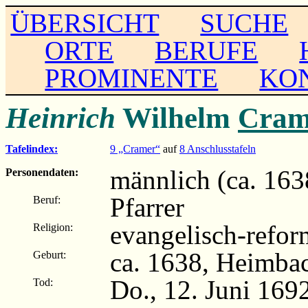
ÜBERSICHT
SUCHE
ORTE
BERUFE
PROMINENTE
KO
Heinrich
Wilhelm
Cram
Tafelindex:
9 „Cramer“
auf
8 Anschlusstafeln
männlich (ca. 163
Personendaten:
Pfarrer
Beruf:
evangelisch-refor
Religion:
ca. 1638, Heimbac
Geburt:
Do., 12. Juni 169
Tod: