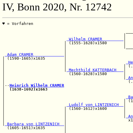
IV, Bonn 2020, Nr. 12742
♥ = Vorfahren                                          
                                                       
                                                    ___
                                                   |   
 Wilhelm CRAMER         
|   
                          | (1555-1628)x1580       |   
                          |                        |___
                          |                            
 Adam CRAMER             
|                            
| (1590-1665)x1635        |                            
|                         |                         
 He
|                         |                        | (.
|                         |
 Mechthild KATTERBACH   
|   
|                           (1560-1628)x1580       |   
|                                                  |
 An
|                                                    (.
|--
Heinrich Wilhelm CRAMER
|  
(1638-1692)x1663
|                                                      
|                                                   
 Ba
|                                                  | (1
|                          
 Ludolf von LINTZENICH  
|

|                         | (1560-1612)x1600       |   
|                         |                        |   
|                         |                        |
 An
|                         |                          x1
|
 Barbara von LINTZENICH  
|

  (1605-1651)x1635        |                            
                          |                            