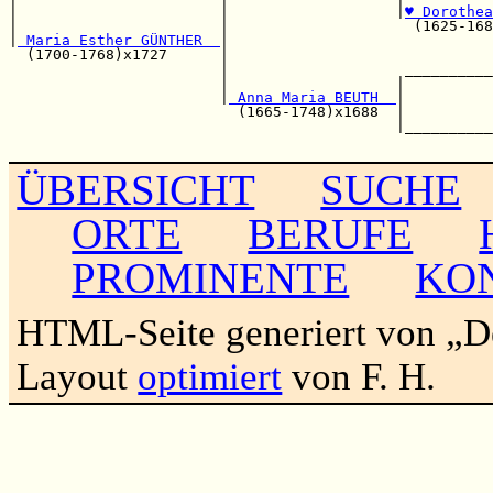
|                       |                   |
♥ Dorothea
|                       |                     (1625-168
|
 Maria Esther GÜNTHER  
|                              
  (1700-1768)x1727      |                              
                        |                    __________
                        |                   |          
                        |
 Anna Maria BEUTH  
|          
                          (1665-1748)x1688  |          
                                            |__________
ÜBERSICHT
SUCHE
ORTE
BERUFE
PROMINENTE
KO
HTML-Seite generiert von „
Layout
optimiert
von F. H.