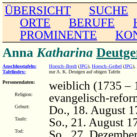
ÜBERSICHT
SUCHE
ORTE
BERUFE
PROMINENTE
KO
Anna
Katharina
Deutge
Anschlusstafeln:
Hoesch–Bredt
(
JPG
),
Hoesch–Geibel
(
JPG
),
Tafelindex:
nur A. K. Deutgen auf obigen Tafeln
weiblich (1735 – 
Personendaten:
evangelisch-refor
Religion:
Do., 18. August 
Geburt:
So., 21. August 1
Taufe:
So., 27. Dezembe
Tod: