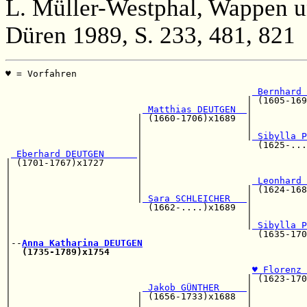
L. Müller-Westphal, Wappen u
Düren 1989, S. 233, 481, 821
♥ = Vorfahren                                          
                                                       
 Bernhard 
                                            | (1605-169
 Matthias DEUTGEN  
|

                        | (1660-1706)x1689  |          
                        |                   |          
                        |                   |
 Sibylla P
                        |                     (1625-...
 Eberhard DEUTGEN      
|

| (1701-1767)x1727      |                              
|                       |                              
|                       |                    
 Leonhard 
|                       |                   | (1624-168
|                       |
 Sara SCHLEICHER   
|

|                         (1662-....)x1689  |          
|                                           |          
|                                           |
 Sibylla P
|                                             (1635-170
|--
Anna Katharina DEUTGEN
|  
(1735-1789)x1754
|                                                      
|                                            
♥ Florenz 
|                                           | (1623-170
|                        
 Jakob GÜNTHER     
|

|                       | (1656-1733)x1688  |          
|                       |                   |          