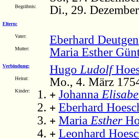
Di., 29. Dezembe
Begräbnis:
Eltern:
Eberhard Deutgen
Vater:
Maria Esther Gün
Mutter:
Hugo
Ludolf
Hoes
Verbindung:
Mo., 4. März 175
Heirat:
Johanna
Elisabe
Kinder:
+
Eberhard Hoesc
+
Maria
Esther
Ho
+
Leonhard Hoes
+