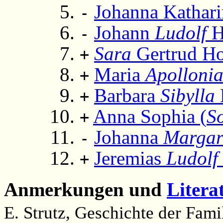
Johanna Kathar
-
Johann
Ludolf
H
-
Sara
Gertrud H
+
Maria
Apolloni
+
Barbara
Sibylla
+
Anna Sophia (
S
+
Johanna
Margar
-
Jeremias
Ludolf
+
Anmerkungen und
Litera
E. Strutz, Geschichte der Famil