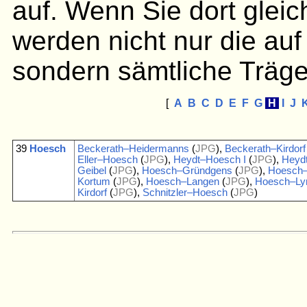
auf. Wenn Sie dort gleic
werden nicht nur die auf
sondern sämtliche Träge
[
A
B
C
D
E
F
G
H
I
J
39
Hoesch
Beckerath–Heidermanns
(
JPG
),
Beckerath–Kirdorf
Eller–Hoesch
(
JPG
),
Heydt–Hoesch I
(
JPG
),
Heydt
Geibel
(
JPG
),
Hoesch–Gründgens
(
JPG
),
Hoesch
Kortum
(
JPG
),
Hoesch–Langen
(
JPG
),
Hoesch–Ly
Kirdorf
(
JPG
),
Schnitzler–Hoesch
(
JPG
)