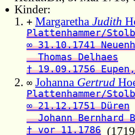
Kinder:
Margaretha
Judith
Ho
+
Plattenhammer/Stol
∞ 31.10.1741 Neuen
Thomas Delhaes
† 19.09.1756 Eupen
Johanna
Gertrud
Hoe
∞
Plattenhammer/Stol
∞ 21.12.1751 Düren
Johann Bernhard B
† vor 11.1786
(1719 