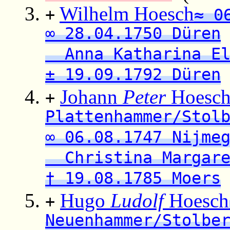
Wilhelm Hoesch
+
≈ 0
∞ 28.04.1750 Düren
Anna Katharina El
± 19.09.1792 Düren
Johann
Peter
Hoesc
+
Plattenhammer/Stol
∞ 06.08.1747 Nijme
Christina Margare
† 19.08.1785 Moers
Hugo
Ludolf
Hoesch
+
Neuenhammer/Stolbe