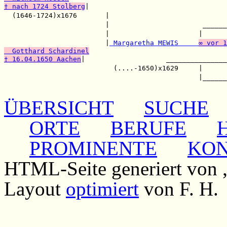
† nach 1724 Stolberg
|                                  
  (1646-1724)x1676       |                             
                         |                       ______
                         |                      |      
                         |
 Margaretha MEWIS     
∞ vor 1
  Gotthard Schardinel
† 16.04.1650 Aachen
|                    _______________
                           (....-1650)x1629     |      
                                                |______
ÜBERSICHT
SUCHE
ORTE
BERUFE
PROMINENTE
KO
HTML-Seite generiert von
Layout
optimiert
von F. H.