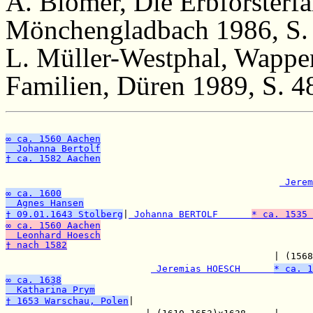
A. Blömer, Die Erbförsterfa
Mönchengladbach 1986, S.
L. Müller-Westphal, Wappe
Familien, Düren 1989, S. 4
∞ ca. 1560 Aachen
  Johanna Bertolf
† ca. 1582 Aachen

                                                       
 Jerem
∞ ca. 1600
  Agnes Hansen
† 09.01.1643 Stolberg
|
 Johanna BERTOLF      
* ca. 1535 
∞ ca. 1560 Aachen
  Leonhard Hoesch
† nach 1582

                                                | (1568
 Jeremias HOESCH      
* ca. 1
∞ ca. 1638
  Katharina Prym
† 1653 Warschau, Polen
|
