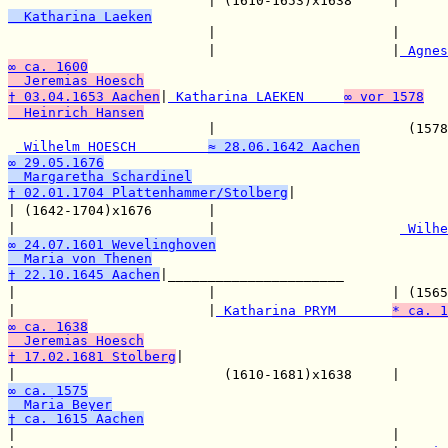
                         | (1610-1653)x1638     |      
  Katharina Laeken

                         |                      |      
                         |                      |
 Agnes
∞ ca. 1600
  Jeremias Hoesch
† 03.04.1653 Aachen
|
 Katharina LAEKEN     
∞ vor 1578
  Heinrich Hansen

                         |                        (1578
 Wilhelm HOESCH         
≈ 28.06.1642 Aachen
∞ 29.05.1676
  Margaretha Schardinel
† 02.01.1704 Plattenhammer/Stolberg
|                   
| (1642-1704)x1676       |                             
|                        |                       
 Wilhe
∞ 24.07.1601 Wevelinghoven
  Maria von Thenen
† 22.10.1645 Aachen
|______________________

|                        |                      | (1565
|                        |
 Katharina PRYM       
* ca. 1
∞ ca. 1638
  Jeremias Hoesch
† 17.02.1681 Stolberg
|

|                          (1610-1681)x1638     |      
∞ ca. 1575
  Maria Beyer
† ca. 1615 Aachen

|                                               |      