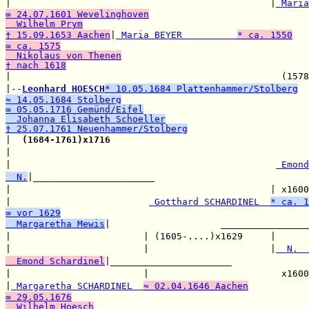
|                                               |
 Maria
∞ 24.07.1601 Wevelinghoven
  Wilhelm Prym
† 15.09.1653 Aachen
|
 Maria BEYER          
* ca. 1550
∞ ca. 1575
  Nikolaus von Thenen
† nach 1618

|                                                 (1578
|--
Leonhard HOESCH
* 10.05.1684 Plattenhammer/Stolberg
≈ 14.05.1684 Stolberg
∞ 05.05.1716 Gemünd/Eifel
  Johanna Elisabeth Schoeller
† 25.07.1761 Neuenhammer/Stolberg

|  
(1684-1761)x1716
                                    
|                                                      
|                                                
 Emond
  N.
|______________________

|                                               | x1600
|                         
 Gotthard SCHARDINEL  
* ca. 1
∞ vor 1629
  Margaretha Mewis
|                    ________________
|                        | (1605-....)x1629     |      
|                        |                      |
  N.  
  Emond Schardinel
|______________________

|                        |                        x1600
|
 Margaretha SCHARDINEL  
≈ 02.04.1646 Aachen
∞ 29.05.1676
  Wilhelm Hoesch