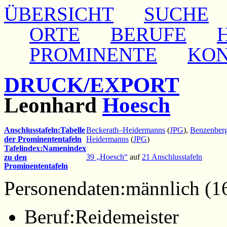
ÜBERSICHT
SUCHE
ORTE
BERUFE
PROMINENTE
KO
DRUCK/EXPORT
Leonhard
Hoesch
Anschlusstafeln:
Tabelle
Beckerath–Heidermanns
(
JPG
),
Benzenber
der Prominententafeln
Heidermanns
(
JPG
)
Tafelindex:
Namenindex
39 „Hoesch“
auf
21 Anschlusstafeln
zu den
Prominententafeln
Personendaten:
männlich (1
Beruf:
Reidemeister