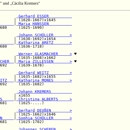
s“ und „Cäcilia Kremers“
       
 Gerhard ESSER          
      | (1620-1667)x1645       

      
|
 Maria HANSSEN          
680     (1625-1690)            

       
 Johann SCHÜLLER       >
      | (1630-1692)x1654       

      
|
 Katharina ARETZ       >
680     (1636-1718)            

       
 Werner GLASMACHER     >
 ♥

      | (1635-1688)x1662       

CHER  
|
 Maria ZILLESSEN       >
 ♥

692     (1639-1678)            

       
 Gerhard WEITZ         >
      | (1635-1682)x1655       

ITZ   
|
 Katharina MONES       >
692     (1635-1682)            

 Johann KREMERS         
      | x1655                  

S     
|
 Christina ALBERTS     >
681     (1625-....)            

       
 Gerhard DEUßEN        >
      | (1625-1662)x1646       

N     
|
 Sophia SCHÜLLER       >
681     (1625-1702)            

       
 Johannes SCHEREN      >