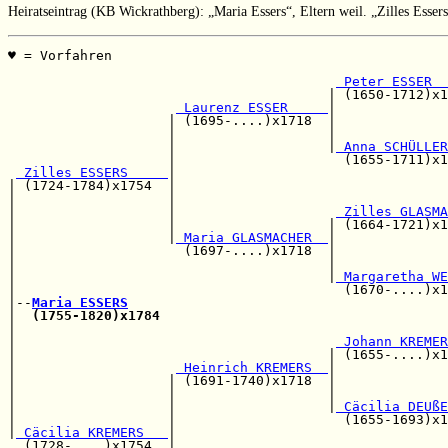
Heiratseintrag (KB Wickrathberg): „Maria Essers“, Eltern weil. „Zilles Esser
♥ = Vorfahren                                          
                                                       
 Peter ESSER  
                                        | (1650-1712)x1
 Laurenz ESSER     
|

                    | (1695-....)x1718  |              
                    |                   |              
                    |                   |
 Anna SCHÜLLER
                    |                     (1655-1711)x1
 Zilles ESSERS     
|

| (1724-1784)x1754  |                                  
|                   |                                  
|                   |                    
 Zilles GLASMA
|                   |                   | (1664-1721)x1
|                   |
 Maria GLASMACHER  
|

|                     (1697-....)x1718  |              
|                                       |              
|                                       |
 Margaretha WE
|                                         (1670-....)x1
|--
Maria ESSERS
|  
(1755-1820)x1784
|                                                      
|                                        
 Johann KREMER
|                                       | (1655-....)x1
|                    
 Heinrich KREMERS  
|

|                   | (1691-1740)x1718  |              
|                   |                   |              
|                   |                   |
 Cäcilia DEUßE
|                   |                     (1655-1693)x1
|
 Cäcilia KREMERS   
|

  (1728-....)x1754  |                                  