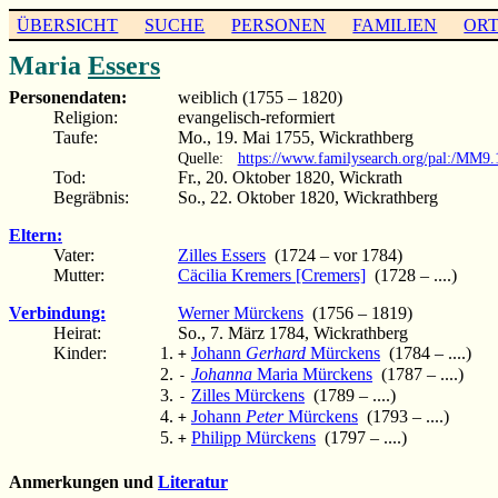
ÜBERSICHT
SUCHE
PERSONEN
FAMILIEN
OR
Maria
Essers
Personendaten:
weiblich (1755 – 1820)
Religion:
evangelisch-reformiert
Taufe:
Mo., 19. Mai 1755, Wickrathberg
Quelle:
https://www.familysearch.org/pal:/MM
Tod:
Fr., 20. Oktober 1820, Wickrath
Begräbnis:
So., 22. Oktober 1820, Wickrathberg
Eltern:
Vater:
Zilles Essers
(1724 – vor 1784)
Mutter:
Cäcilia Kremers [Cremers]
(1728 – ....)
Verbindung:
Werner Mürckens
(1756 – 1819)
Heirat:
So., 7. März 1784, Wickrathberg
Kinder:
Johann
Gerhard
Mürckens
(1784 – ....)
+
Johanna
Maria Mürckens
(1787 – ....)
-
Zilles Mürckens
(1789 – ....)
-
Johann
Peter
Mürckens
(1793 – ....)
+
Philipp Mürckens
(1797 – ....)
+
Anmerkungen und
Literatur