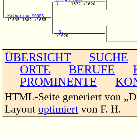
|                   | (....-1672)x1620    |            
|                   |                     |____________
|                   |                                  
|
 Katharina MONES   
|                                  
  (1635-1682)x1655  |                                  
                    |                      ____________
                    |                     |            
                    |
  N.                 
|            
                      x1620               |            
                                          |____________
ÜBERSICHT
SUCHE
ORTE
BERUFE
PROMINENTE
KO
HTML-Seite generiert von „
Layout
optimiert
von F. H.