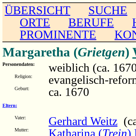
ÜBERSICHT
SUCHE
ORTE
BERUFE
PROMINENTE
KO
Margaretha (
Grietgen
)
weiblich (ca. 1670 
Personendaten:
evangelisch-refor
Religion:
ca. 1670
Geburt:
Eltern:
Gerhard Weitz
(ca
Vater:
Katharina (
Trein
)
Mutter: