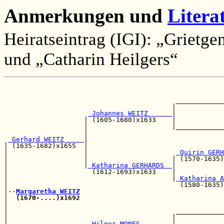
Anmerkungen und
Litera
Heiratseintrag (IGI): „Grietge
und „Catharin Heilgers“
                                                       
                                                       
                                           ____________
                                          |            
 Johannes WEITZ      
|            
                    | (1605-1680)x1633    |            
                    |                     |____________
                    |                                  
 Gerhard WEITZ     
|                                  
| (1635-1682)x1655  |                                  
|                   |                      
 Quirin GERH
|                   |                     | (1570-1635)
|                   |
 Katharina GERHARDS  
|            
|                     (1612-1693)x1633    |            
|                                         |
 Katharina A
|                                           (1580-1635)
|--
Margaretha WEITZ
|  
(1670-....)x1692
                                    
|                                                      
|                                          ____________
|                                         |            
|                    
 Hilger MONES        
|            