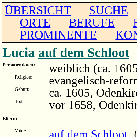
ÜBERSICHT
SUCHE
ORTE
BERUFE
PROMINENTE
KO
Lucia
auf dem Schloot
weiblich (ca. 160
Personendaten:
evangelisch-refor
Religion:
ca. 1605, Odenki
Geburt:
vor 1658, Odenki
Tod:
Eltern:
auf dem Schloot
(
Vater: