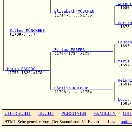
|                   |                           
 Werner
|                   |                          | (1680-
|                   |
 Elisabeth MÜSCHEN        
|

|                     (1714-....)x1735         |       
|                                              |       
|                                              |
 Gertru
|                                                (1675-
|--
Zilles MÜRCKENS
|  
(1789-....)
|                                                      
|                                               
 Lauren
|                                              | (1695-
|                    
 Zilles ESSERS            
|

|                   | (1724-1784)x1754         |       
|                   |                          |       
|                   |                          |
 Maria 
|                   |                            (1697-
|
 Maria ESSERS      
|

  (1755-1820)x1784  |                                  
                    |                                  
                    |                           
 Heinri
                    |                          | (1691-
                    |
 Cäcilia KREMERS          
|

                      (1728-....)x1754         |       
                                               |       
                                               |
 Lucia 
ÜBERSICHT
SUCHE
PERSONEN
FAMILIEN
OR
HTML-Seite generiert von „Der Stammbaum 5“. Export und Layout
optimi