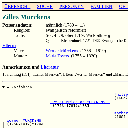
ÜBERSICHT
SUCHE
PERSONEN
FAMILIEN
OR
Zilles
Mürckens
Personendaten:
männlich (1789 – ....)
Religion:
evangelisch-reformiert
Taufe:
So., 4. Oktober 1789, Wickrathberg
Quelle:
Kirchenbuch 1721-1799 Evangelische Ki
Eltern:
Vater:
Werner Mürckens
(1756 – 1819)
Mutter:
Maria Essers
(1755 – 1820)
Anmerkungen und
Literatur
Taufeintrag (IGI): „Cilles Muerken“, Eltern „Werner Muerken“ und „Maria E
♥ = Vorfahren                                          
                                                       
 Philip
                                               | (1684-
 Peter Melchior MÜRCKENS  
|

                    | (1713-1761)x1735         |       
                    |                          |       
                    |                          |
 Kathar
                    |                            (1681-
 Werner MÜRCKENS   
|

| (1756-1819)x1784  |                                  
|                   |                                  