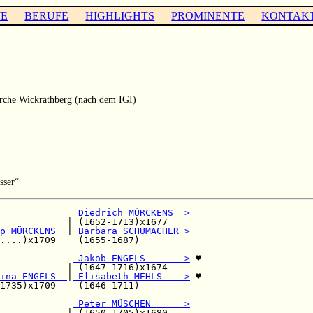
TE
BERUFE
HIGHLIGHTS
PROMINENTE
KONTAK
rche Wickrathberg (nach dem IGI)
sser“
             
 Diedrich MÜRCKENS  >
            | (1652-1713)x1677    

p MÜRCKENS  
|
 Barbara SCHUMACHER >
....)x1709    (1655-1687)         

             
 Jakob ENGELS       >
 ♥

            | (1647-1716)x1674    

ina ENGELS  
|
 Elisabeth MEHLS    >
 ♥

1735)x1709    (1646-1711)         

             
 Peter MÜSCHEN      >
            | (1650-1705)x1680    
