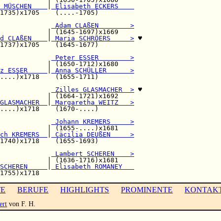
 MÜSCHEN    
|
 Elisabeth ECKERS    
1735)x1705    (....-1705)         

             
 Adam CLAßEN        >
            | (1645-1697)x1669    

d CLAßEN    
|
 Maria SCHRÖERS     >
 ♥

1737)x1705    (1645-1677)         

 Peter ESSER        >
            | (1650-1712)x1680    

z ESSER     
|
 Anna SCHÜLLER      >
....)x1718    (1655-1711)         

             
 Zilles GLASMACHER  >
 ♥

            | (1664-1721)x1692    

GLASMACHER  
|
 Margaretha WEITZ   >
....)x1718    (1670-....)         

             
 Johann KREMERS     >
            | (1655-....)x1681    

ch KREMERS  
|
 Cäcilia DEUßEN     >
1740)x1718    (1655-1693)         

             
 Lambert SCHEREN    >
            | (1636-1716)x1681    

SCHEREN     
|
 Elisabeth ROMANEY   
TE
BERUFE
HIGHLIGHTS
PROMINENTE
KONTAK
ert
von F. H.