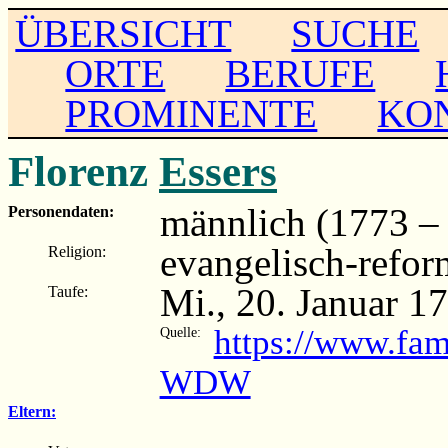
ÜBERSICHT
SUCHE
ORTE
BERUFE
PROMINENTE
KO
Florenz
Essers
männlich (1773 – .
Personendaten:
evangelisch-refor
Religion:
Mi., 20. Januar 1
Taufe:
https://www.fam
Quelle:
WDW
Eltern: