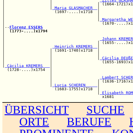
|                   |                    
 Zilles GLASMA
|                   |                   | (1664-1721)x1
|                   |
 Maria GLASMACHER  
|

|                     (1697-....)x1718  |              
|                                       |              
|                                       |
 Margaretha WE
|                                         (1670-....)x1
|--
Florenz ESSERS
|  
(1773-....)x1794
|                                                      
|                                        
 Johann KREMER
|                                       | (1655-....)x1
|                    
 Heinrich KREMERS  
|

|                   | (1691-1740)x1718  |              
|                   |                   |              
|                   |                   |
 Cäcilia DEUßE
|                   |                     (1655-1693)x1
|
 Cäcilia KREMERS   
|

  (1728-....)x1754  |                                  
                    |                                  
                    |                    
 Lambert SCHER
                    |                   | (1636-1716)x1
                    |
 Lucia SCHEREN     
|              
                      (1683-1755)x1718  |              
                                        |
 Elisabeth ROM
ÜBERSICHT
SUCHE
ORTE
BERUFE