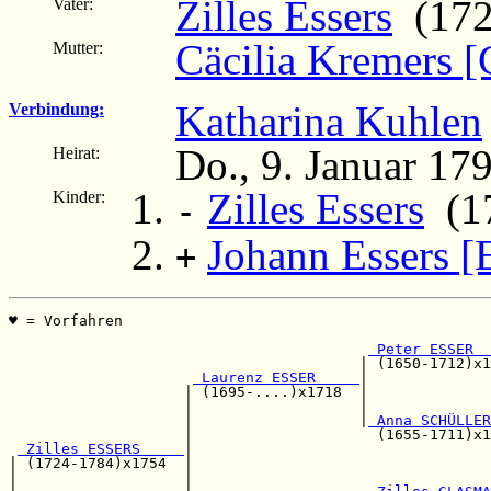
Zilles Essers
(172
Vater:
Cäcilia Kremers [
Mutter:
Katharina Kuhlen
Verbindung:
Do., 9. Januar 17
Heirat:
Zilles Essers
(17
Kinder:
-
Johann Essers [
+
♥ = Vorfahren                                          
                                                       
 Peter ESSER  
                                        | (1650-1712)x1
 Laurenz ESSER     
|

                    | (1695-....)x1718  |              
                    |                   |              
                    |                   |
 Anna SCHÜLLER
                    |                     (1655-1711)x1
 Zilles ESSERS     
|

| (1724-1784)x1754  |                                  
|                   |                                  