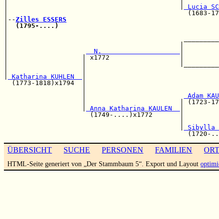
|                                            |         
|                                            |
 Lucia SC
|                                              (1683-17
|--
Zilles ESSERS
|  
(1795-....)
                                         
|                                                      
|                                             _________
|                                            |         
|                    
  N.                    
|         
|                   | x1772                  |         
|                   |                        |_________
|                   |                                  
|
 Katharina KUHLEN  
|

  (1773-1818)x1794  |                                  
                    |                                  
                    |                         
 Adam KAU
                    |                        | (1723-17
                    |
 Anna Katharina KAULEN  
|

                      (1749-....)x1772       |         
                                             |         
                                             |
 Sibylla 
ÜBERSICHT
SUCHE
PERSONEN
FAMILIEN
OR
HTML-Seite generiert von „Der Stammbaum 5“. Export und Layout
optimi