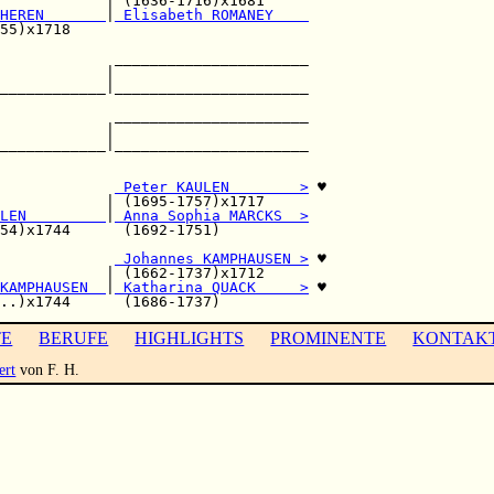
            | (1636-1716)x1681     

HEREN       
|
 Elisabeth ROMANEY    
55)x1718                           

             ______________________

            |                      

____________|______________________

                                   

             ______________________

            |                      

____________|______________________

                                   

             
 Peter KAULEN        >
 ♥

            | (1695-1757)x1717     

LEN         
|
 Anna Sophia MARCKS  >
54)x1744      (1692-1751)          

             
 Johannes KAMPHAUSEN >
 ♥

            | (1662-1737)x1712     

KAMPHAUSEN  
|
 Katharina QUACK     >
 ♥

TE
BERUFE
HIGHLIGHTS
PROMINENTE
KONTAK
ert
von F. H.