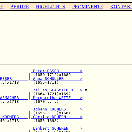
TE
BERUFE
HIGHLIGHTS
PROMINENTE
KONTAK
             
 Peter ESSER         >
            | (1650-1712)x1680     

ESSER       
|
 Anna SCHÜLLER       >
..)x1718      (1655-1711)          

             
 Zilles GLASMACHER   >
 ♥

            | (1664-1721)x1692     

ASMACHER    
|
 Margaretha WEITZ    >
..)x1718      (1670-....)          

             
 Johann KREMERS      >
            | (1655-....)x1681     

 KREMERS    
|
 Cäcilia DEUßEN      >
40)x1718      (1655-1693)          

             
 Lambert SCHEREN     >