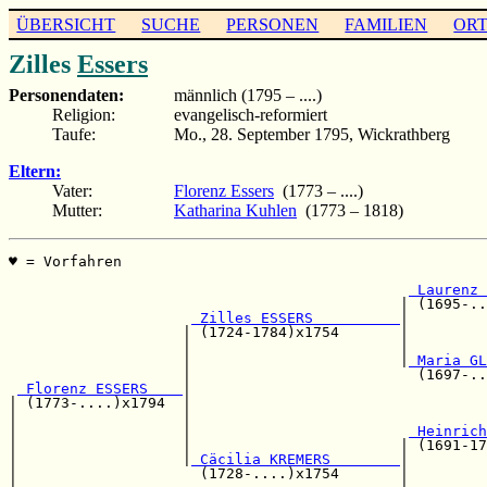
ÜBERSICHT
SUCHE
PERSONEN
FAMILIEN
OR
Zilles
Essers
Personendaten:
männlich (1795 – ....)
Religion:
evangelisch-reformiert
Taufe:
Mo., 28. September 1795, Wickrathberg
Eltern:
Vater:
Florenz Essers
(1773 – ....)
Mutter:
Katharina Kuhlen
(1773 – 1818)
♥ = Vorfahren                                          
                                                       
 Laurenz 
                                             | (1695-..
 Zilles ESSERS          
|

                    | (1724-1784)x1754       |         
                    |                        |         
                    |                        |
 Maria GL
                    |                          (1697-..
 Florenz ESSERS    
|

| (1773-....)x1794  |                                  
|                   |                                  
|                   |                         
 Heinrich
|                   |                        | (1691-17
|                   |
 Cäcilia KREMERS        
|

|                     (1728-....)x1754       |         