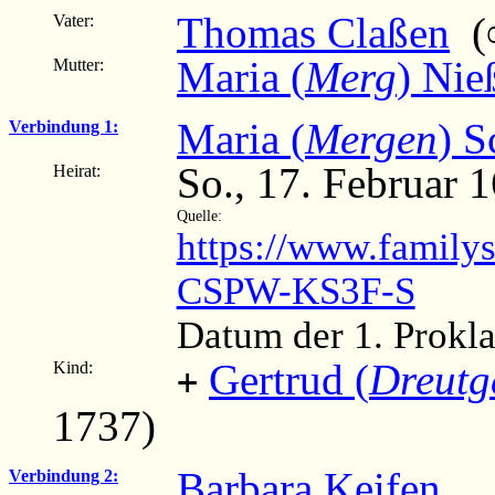
Thomas Claßen
(∞
Vater:
Maria (
Merg
) Nie
Mutter:
Maria (
Mergen
) S
Verbindung 1:
So., 17. Februar 
Heirat:
Quelle:
https://www.family
CSPW-KS3F-S
Datum der 1. Prokl
Gertrud (
Dreutg
Kind:
+
1737)
Barbara Keifen
Verbindung 2: