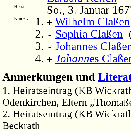
So., 3. Januar 16
Heirat:
Wilhelm Claßen
Kinder:
+
Sophia Claßen
(
-
Johannes Claße
-
Johann
es Claße
+
Anmerkungen und
Litera
1. Heiratseintrag (KB Wickra
Odenkirchen, Eltern „Thomaß
2. Heiratseintrag (KB Wickra
Beckrath