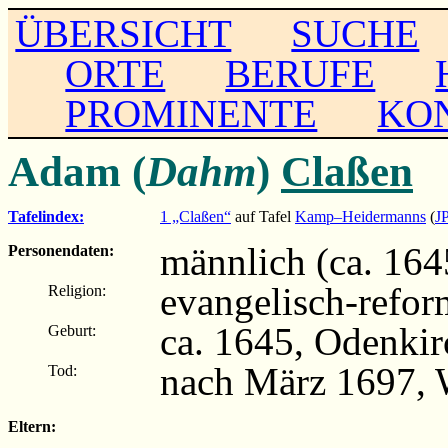
ÜBERSICHT
SUCHE
ORTE
BERUFE
PROMINENTE
KO
Adam (
Dahm
)
Claßen
Tafelindex:
1 „Claßen“
auf Tafel
Kamp–Heidermanns
(
J
männlich (ca. 164
Personendaten:
evangelisch-refor
Religion:
ca. 1645, Odenki
Geburt:
nach März 1697, 
Tod:
Eltern: