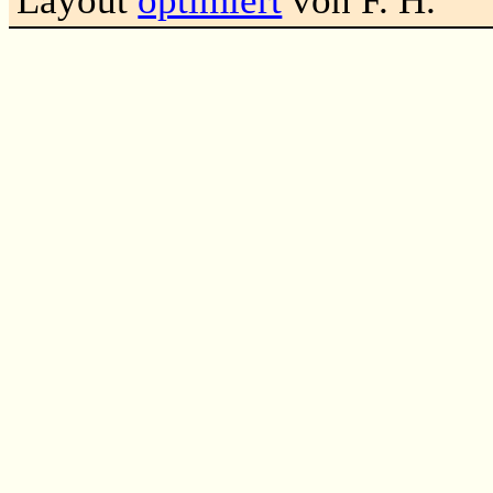
Layout
optimiert
von F. H.