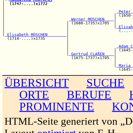
|  
(1747-....)x1772
|                                                      
|                                               
 Peter 
|                                              | (1650-
|                           
 Werner MÜSCHEN    
|       
|                          | (1680-1735)x1705  |       
|                          |                   |
 Elisab
|                          |                     (....-
|
 Elisabeth MÜSCHEN        
|

  (1714-....)x1735         |                           
                           |                           
                           |                    
 Adam C
                           |                   | (1645-
                           |
 Gertrud CLAßEN    
|

                             (1675-1737)x1705  |       
                                               |       
                                               |
 Maria 
ÜBERSICHT
SUCHE
ORTE
BERUFE
PROMINENTE
KO
HTML-Seite generiert von „