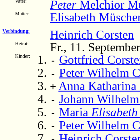
Peter
Melchior M
Vater:
Elisabeth Müsche
Mutter:
Heinrich Corsten
(
Verbindung:
Fr., 11. Septembe
Heirat:
Gottfried Corst
Kinder:
-
Peter Wilhelm C
-
Anna Katharina 
+
Johann Wilhelm
-
Maria
Elisabeth
-
Peter Wilhelm C
-
Heinrich Corste
-