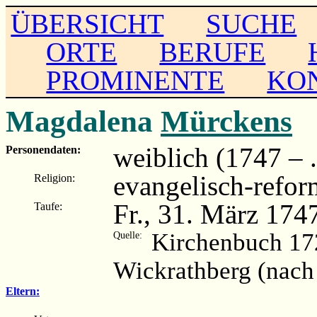
ÜBERSICHT
SUCHE
ORTE
BERUFE
PROMINENTE
KO
Magdalena
Mürckens
weiblich (1747 – ..
Personendaten:
evangelisch-refor
Religion:
Fr., 31. März 174
Taufe:
Kirchenbuch 17
Quelle:
Wickrathberg (nach
Eltern: