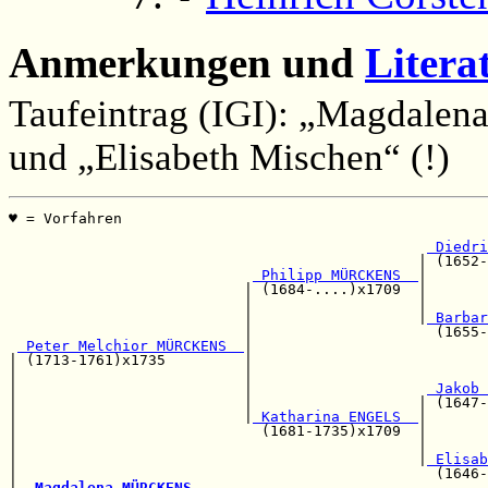
Anmerkungen und
Litera
Taufeintrag (IGI): „Magdalen
und „Elisabeth Mischen“ (!)
♥ = Vorfahren                                          
                                                       
 Diedri
                                               | (1652-
 Philipp MÜRCKENS  
|

                           | (1684-....)x1709  |       
                           |                   |       
                           |                   |
 Barbar
                           |                     (1655-
 Peter Melchior MÜRCKENS  
|

| (1713-1761)x1735         |                           
|                          |                           
|                          |                    
 Jakob 
|                          |                   | (1647-
|                          |
 Katharina ENGELS  
|

|                            (1681-1735)x1709  |       
|                                              |       
|                                              |
 Elisab
|                                                (1646-
|--
Magdalena MÜRCKENS