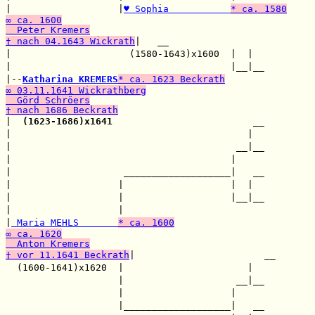
|                   |
♥ Sophia           
* ca. 1580
∞ ca. 1600
  Peter Kremers
† nach 04.1643 Wickrath
|   __

|                     (1580-1643)x1600  |  |  

|                                       |__|__

|--
Katharina KREMERS
* ca. 1623 Beckrath
∞ 03.11.1641 Wickrathberg
  Görd Schröers
† nach 1686 Beckrath

|  
(1623-1686)x1641
                         __

|                                          |  

|                                        __|__

|                                       |     

|                    ___________________|   __

|                   |                   |  |  

|                   |                   |__|__

|                   |                         

|
 Maria MEHLS       
* ca. 1600
∞ ca. 1620
  Anton Kremers
† vor 11.1641 Beckrath
|                       __

  (1600-1641)x1620  |                      |  

                    |                    __|__

                    |                   |     

                    |___________________|   __
