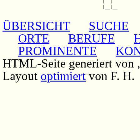
                                        |  |  

                                        |__|__

ÜBERSICHT
SUCHE
ORTE
BERUFE
PROMINENTE
KO
HTML-Seite generiert von
Layout
optimiert
von F. H.