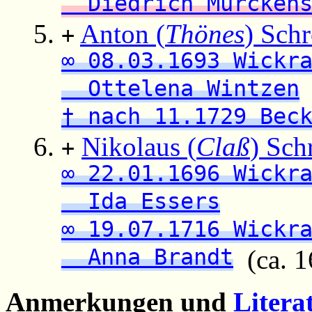
Diedrich Mürcken
Anton (
Thönes
) Schr
+
∞ 08.03.1693 Wickr
Ottelena Wintzen
† nach 11.1729 Bec
Nikolaus (
Claß
) Sch
+
∞ 22.01.1696 Wickr
Ida Essers
∞ 19.07.1716 Wickr
Anna Brandt
(ca. 16
Anmerkungen und
Litera