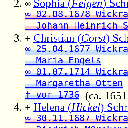
Sophia (
Feigen
) Sch
∞
∞ 02.08.1678 Wickr
Johann Heinrich S
Christian (
Corst
) Sc
+
∞ 25.04.1677 Wickr
Maria Engels
∞ 01.07.1714 Wickr
Margaretha Otten
† vor 1736
(ca. 1651
Helena (
Hickel
) Schr
+
∞ 30.11.1687 Wickr