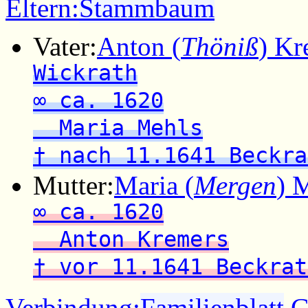
Eltern:
Stammbaum
Vater:
Anton (
Thöniß
) Kr
Wickrath
∞ ca. 1620
Maria Mehls
† nach 11.1641 Beckra
Mutter:
Maria (
Mergen
) 
∞ ca. 1620
Anton Kremers
† vor 11.1641 Beckrat
Verbindung:
Familienblatt
G