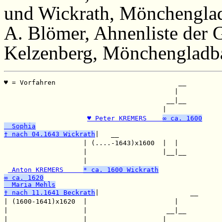
und Wickrath, Mönchenglad
A. Blömer, Ahnenliste der 
Kelzenberg, Mönchengladba
♥ = Vorfahren                               __

                                           |  

                                         __|__

                                        |     

♥ Peter KREMERS    
∞ ca. 1600
  Sophia
† nach 04.1643 Wickrath
|   __

                    | (....-1643)x1600  |  |  

                    |                   |__|__

                    |                         

 Anton KREMERS     
* ca. 1600 Wickrath
∞ ca. 1620
  Maria Mehls
† nach 11.1641 Beckrath
|                       __

| (1600-1641)x1620  |                      |  

|                   |                    __|__

|                   |                   |     
