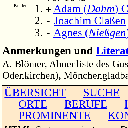
Adam (
Dahm
) 
Kinder:
+
Joachim Claßen
-
Agnes (
Nießgen
-
Anmerkungen und
Litera
A. Blömer, Ahnenliste des Gus
Odenkirchen), Mönchengladbac
ÜBERSICHT
SUCHE
ORTE
BERUFE
PROMINENTE
KO