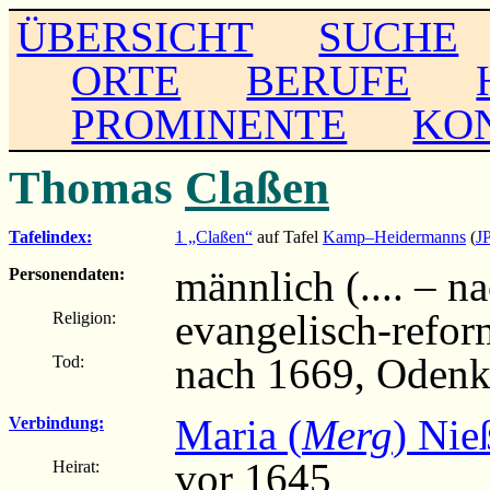
ÜBERSICHT
SUCHE
ORTE
BERUFE
PROMINENTE
KO
Thomas
Claßen
Tafelindex:
1 „Claßen“
auf Tafel
Kamp–Heidermanns
(
J
männlich (.... – n
Personendaten:
evangelisch-refor
Religion:
nach 1669, Odenk
Tod:
Maria (
Merg
) Nie
Verbindung:
vor 1645
Heirat: