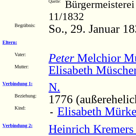
Bürgermeisterei
Quelle:
11/1832
So., 29. Januar 1
Begräbnis:
Eltern:
Peter
Melchior M
Vater:
Elisabeth Müsche
Mutter:
N.
Verbindung 1:
1776 (außerehelic
Beziehung:
Elisabeth Mürk
Kind:
-
Heinrich Kremers
Verbindung 2: