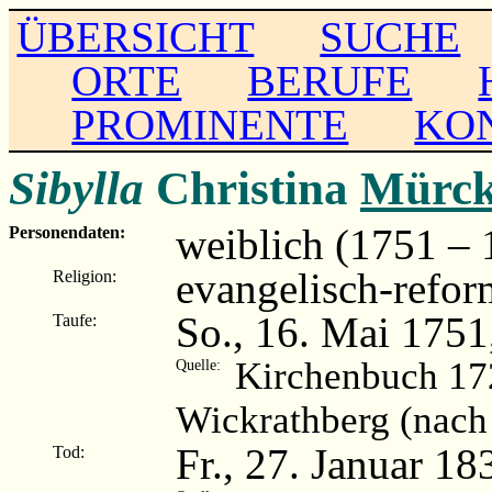
ÜBERSICHT
SUCHE
ORTE
BERUFE
PROMINENTE
KO
Sibylla
Christina
Mürck
weiblich (1751 – 
Personendaten:
evangelisch-refor
Religion:
So., 16. Mai 1751
Taufe:
Kirchenbuch 17
Quelle:
Wickrathberg (nach
Fr., 27. Januar 18
Tod: