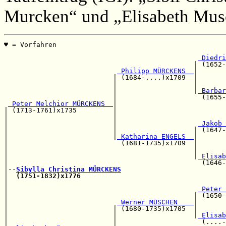
Murcken“ und „Elisabeth Mu
♥ = Vorfahren                                          
                                                       
 Diedri
                                               | (1652-
 Philipp MÜRCKENS  
|

                           | (1684-....)x1709  |       
                           |                   |       
                           |                   |
 Barbar
                           |                     (1655-
 Peter Melchior MÜRCKENS  
|

| (1713-1761)x1735         |                           
|                          |                           
|                          |                    
 Jakob 
|                          |                   | (1647-
|                          |
 Katharina ENGELS  
|

|                            (1681-1735)x1709  |       
|                                              |       
|                                              |
 Elisab
|                                                (1646-
|--
Sibylla Christina MÜRCKENS
|  
(1751-1832)x1776
|                                                      
|                                               
 Peter 
|                                              | (1650-
|                           
 Werner MÜSCHEN    
|       
|                          | (1680-1735)x1705  |       
|                          |                   |
 Elisab
|                          |                     (....-