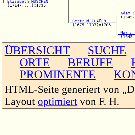
|
 Elisabeth MÜSCHEN        
|

  (1714-....)x1735         |                           
                           |                           
                           |                    
 Adam C
                           |                   | (1645-
                           |
 Gertrud CLAßEN    
|

                             (1675-1737)x1705  |       
                                               |       
                                               |
 Maria 
ÜBERSICHT
SUCHE
ORTE
BERUFE
PROMINENTE
KO
HTML-Seite generiert von „
Layout
optimiert
von F. H.