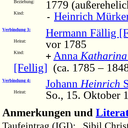
1779 (außerehelic
Beziehung:
Heinrich Mürke
Kind:
-
Hermann Fällig [F
Verbindung 3:
vor 1785
Heirat:
Anna
Katharina
Kind:
+
[Fellig]
(ca. 1785 – 184
Johann
Heinrich
S
Verbindung 4:
So., 15. Oktober 
Heirat:
Anmerkungen und
Litera
Taufeintrag (IGI): „Sibil Chri