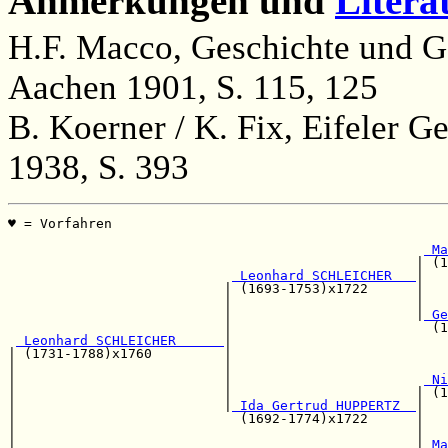
Anmerkungen und
Litera
H.F. Macco, Geschichte und Ge
Aachen 1901, S. 115, 125
B. Koerner / K. Fix, Eifeler 
1938, S. 393
♥ = Vorfahren                                          
                                                       
 Ma
                                                   | (1
 Leonhard SCHLEICHER   
|

                           | (1693-1753)x1722      |   
                           |                       |   
                           |                       |
 Ge
                           |                         (1
 Leonhard SCHLEICHER      
|

| (1731-1788)x1760         |                           
|                          |                           
|                          |                        
 Ni
|                          |                       | (1
|                          |
 Ida Gertrud HUPPERTZ  
|

|                            (1692-1774)x1722      |   
|                                                  |   
|                                                  |
 Ma