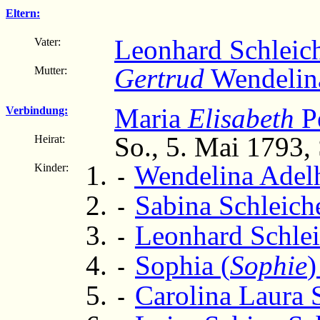
Eltern:
Leonhard Schleic
Vater:
Gertrud
Wendelin
Mutter:
Maria
Elisabeth
Pe
Verbindung:
So., 5. Mai 1793,
Heirat:
Wendelina Adelh
Kinder:
-
Sabina Schleich
-
Leonhard Schlei
-
Sophia (
Sophie
)
-
Carolina Laura 
-