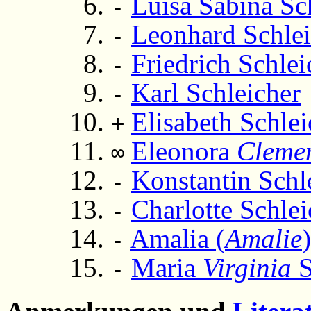
Luisa Sabina Sc
-
Leonhard Schlei
-
Friedrich Schlei
-
Karl Schleicher
-
Elisabeth Schlei
+
Eleonora
Cleme
∞
Konstantin Schl
-
Charlotte Schlei
-
Amalia (
Amalie
-
Maria
Virginia
S
-