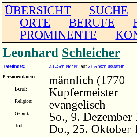
ÜBERSICHT
SUCHE
ORTE
BERUFE
PROMINENTE
KO
Leonhard
Schleicher
Tafelindex:
23 „Schleicher“
auf
21 Anschlusstafeln
männlich (1770 –
Personendaten:
Kupfermeister
Beruf:
evangelisch
Religion:
So., 9. Dezember 
Geburt:
Do., 25. Oktober 
Tod: