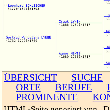
|                                                    (1
|--
Leonhard SCHLEICHER
|  
(1770-1827)x1793
|                                                      
|                                                   
 Is
|                                                  | (1
|                           
 Isaak LYNEN           
|

|                          | (1686-1762)x1717      |   
|                          |                       |   
|                          |                       |
 Ge
|                          |                         (1
|
 Gertrud Wendelina LYNEN  
|

  (1732-1792)x1760         |                           
                           |                           
                           |                        
 Jo
                           |                       | (1
                           |
 Agnes MEWIS           
|

                             (1689-1768)x1717      |   
                                                   |   
                                                   |
 Sa
ÜBERSICHT
SUCHE
ORTE
BERUFE
PROMINENTE
KO
HTML-Seite generiert von „