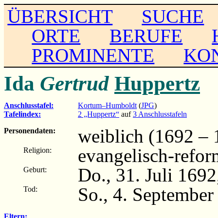
ÜBERSICHT
SUCHE
ORTE
BERUFE
PROMINENTE
KO
Ida
Gertrud
Huppertz
Anschlusstafel:
Kortum–Humboldt
(
JPG
)
Tafelindex:
2 „Huppertz“
auf
3 Anschlusstafeln
weiblich (1692 – 
Personendaten:
evangelisch-refor
Religion:
Do., 31. Juli 169
Geburt:
So., 4. September
Tod:
Eltern: