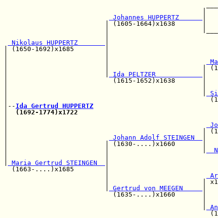
                                                    ___
                                                   |   
 Johannes HUPPERTZ      
|   
                          | (1605-1664)x1638       |   
                          |                        |___
                          |                            
 Nikolaus HUPPERTZ       
|

| (1650-1692)x1685        |                            
|                         |                            
|                         |                         
 Ma
|                         |                        | (1
|                         |
 Ida PELTZER            
|

|                           (1615-1652)x1638       |   
|                                                  |   
|                                                  |
 Si
|                                                    (1
|--
Ida Gertrud HUPPERTZ
|  
(1692-1774)x1722
                                    
|                                                      
|                                                   
 Jo
|                                                  | (1
|                          
 Johann Adolf STEINGEN  
|   
|                         | (1630-....)x1660       |   
|                         |                        |
  N
|                         |                            
|
 Maria Gertrud STEINGEN  
|                            
  (1663-....)x1685        |                            
                          |                         
 Ar
                          |                        | x1
                          |
 Gertrud von MEEGEN     
|

                            (1635-....)x1660       |   
                                                   |   
                                                   |
 An