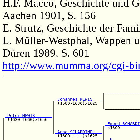
H.F. Macco, Geschichte und Ge
Aachen 1901, S. 156
E. Strutz, Geschichte der Famil
L. Müller-Westphal, Wappen u
Düren 1989, S. 601
http://www.mumma.org/cgi-b
                                                       
                                                       
                                         ______________
                                        |              
 Johannes MEWIS    
|              
                    | (1580-1630)x1625  |              
                    |                   |______________
                    |                                  
 Peter MEWIS       
|                                  
| (1630-1660)x1656  |                                  
|                   |                    
 Emond SCHARDI
|                   |                   | x1600        
|                   |
 Anna SCHARDINEL   
|              
|                     (1600-....)x1625  |              
|                                       |
  N.          