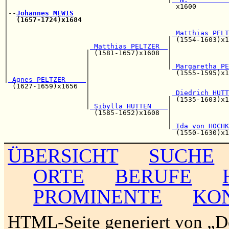
|                                         x1600        
|--
Johannes MEWIS
|  
(1657-1724)x1684
|                                                      
|                                        
 Matthias PELT
|                                       | (1554-1603)x1
|                    
 Matthias PELTZER  
|

|                   | (1581-1657)x1608  |              
|                   |                   |              
|                   |                   |
 Margaretha PE
|                   |                     (1555-1595)x1
|
 Agnes PELTZER     
|                                  
  (1627-1659)x1656  |                                  
                    |                    
 Diedrich HUTT
                    |                   | (1535-1603)x1
                    |
 Sibylla HUTTEN    
|

                      (1585-1652)x1608  |              
                                        |              
                                        |
 Ida von HOCHK
ÜBERSICHT
SUCHE
ORTE
BERUFE
PROMINENTE
KO
HTML-Seite generiert von „