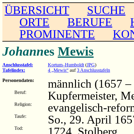
ÜBERSICHT
SUCHE
ORTE
BERUFE
PROMINENTE
KO
Johann
es
Mewis
Anschlusstafel:
Kortum–Humboldt
(
JPG
)
Tafelindex:
4 „Mewis“
auf
3 Anschlusstafeln
männlich (1657 –
Personendaten:
Kupfermeister, Me
Beruf:
evangelisch-refor
Religion:
So., 29. April 165
Taufe:
1724, Stolberg
Tod: