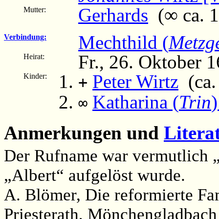
Gerhards
(∞ ca. 15
Mutter:
Mechthild (
Metzg
Verbindung:
Fr., 26. Oktober 
Heirat:
Peter Wirtz
(ca.
Kinder:
+
Katharina (
Trin
)
∞
Anmerkungen und
Litera
Der Rufname war vermutlich „Al
„Albert“ aufgelöst wurde.
A. Blömer, Die reformierte Fa
Priesterath, Mönchengladbach 1