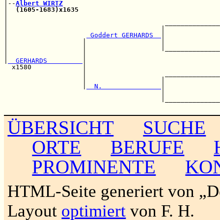
|--
Albert WIRTZ
|  
(1605-1683)x1635
                                    
|                                                      
|                                        ______________
|                                       |              
|                    
 Goddert GERHARDS  
|              
|                   |                   |              
|                   |                   |______________
|                   |                                  
|
  GERHARDS         
|                                  
  x1580             |                                  
                    |                    ______________
                    |                   |              
                    |
  N.               
|              
                                        |              
                                        |______________
ÜBERSICHT
SUCHE
ORTE
BERUFE
PROMINENTE
KO
HTML-Seite generiert von „
Layout
optimiert
von F. H.