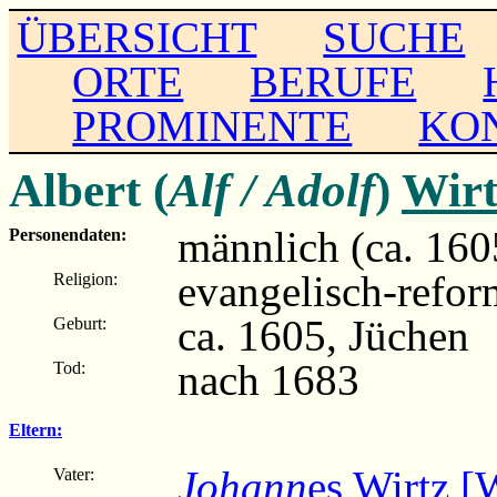
ÜBERSICHT
SUCHE
ORTE
BERUFE
PROMINENTE
KO
Albert (
Alf / Adolf
)
Wirt
männlich (ca. 160
Personendaten:
evangelisch-refor
Religion:
ca. 1605, Jüchen
Geburt:
nach 1683
Tod:
Eltern:
Johann
es Wirtz [
Vater: