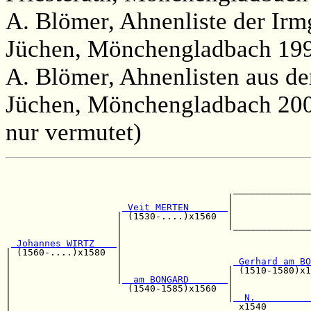
A. Blömer, Ahnenliste der Irm
Jüchen, Mönchengladbach 199
A. Blömer, Ahnenlisten aus de
Jüchen, Mönchengladbach 2008,
nur vermutet)
                                                       
                                                       
                                         ______________
                                        |              
 Veit MERTEN       
|              
                    | (1530-....)x1560  |              
                    |                   |______________
                    |                                  
 Johannes WIRTZ    
|                                  
| (1560-....)x1580  |                                  
|                   |                    
 Gerhard am BO
|                   |                   | (1510-1580)x1
|                   |
  am BONGARD       
|              
|                     (1540-1585)x1560  |              
|                                       |
  N.          
|                                         x1540        